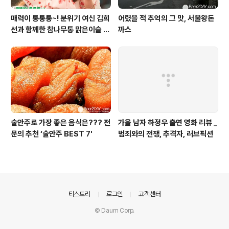
매력이 통통통~! 분위기 여신 김희
어렸을 적 추억의 그 맛, 서울왕돈
선과 함께한 참나무통 맑은이슬 T
까스
V CF 현장스케치
술안주로 가장 좋은 음식은??? 전
가을 남자 하정우 출연 영화 리뷰 _
문의 추천 ‘술안주 BEST 7'
범죄와의 전쟁, 추격자, 러브픽션
의안내
티스토리
로그인
고객센터
© Daum Corp.