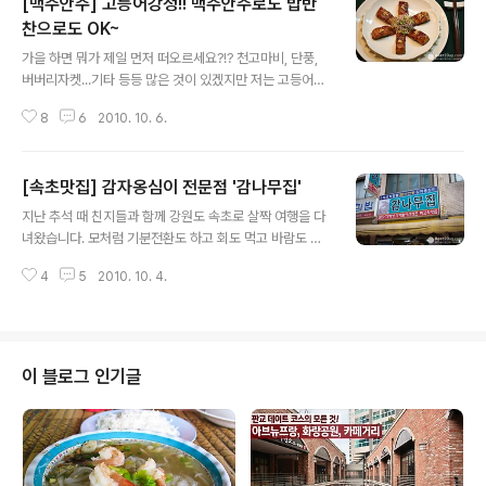
[맥주안주] 고등어강정!! 맥주안주로도 밥반
찬으로도 OK~
글 내용
가을 하면 뭐가 제일 먼저 떠오르세요?!? 천고마비, 단풍,
버버리자켓...기타 등등 많은 것이 있겠지만 저는 고등어가
가장 먼저 생각이 납니다.ㅎ 보통 가을엔 전어를 많이 드시
8
6
2010. 10. 6.
는데, 가을 전어도 물론 맛있지만 고등어도 그에 못지않게
아주 맛있는 가을 생선이랍니다. 오늘 제가 소개하는 레시
피로 고등어 강정을 만들어 보는 건 어떠세요? 조금 색다르
[속초맛집] 감자옹심이 전문점 '감나무집'
지만 왠지 폼나게 더 맛있게 드실 수 있는 고등어요리입니
글 내용
다. 고등어 강정 재료 (2인분) 고등어(중) 1마리, 요리술 3
지난 추석 때 친지들과 함께 강원도 속초로 살짝 여행을 다
큰술, 후추 조금, 녹말가루 5큰술, 올리브유 * 양념 - 간장
녀왔습니다. 모처럼 기분전환도 하고 회도 먹고 바람도 쐬
1.5큰술, 카레가루 1큰술, 매실액 1큰술, 요리술 1큰술, 올
며 가족들과 좋은 추억을 만들 수 있었어요. 날씨는 구름이
리고당 1큰술, 물 2큰술, 생강가루(또는 생강즙이나 생강
4
5
2010. 10. 4.
많고 살짝 흐렸는데요. 종종 비도 내렸지만 즐겁게 구경을
술) ¼작은술 (고등어의 염도에 따라 양념이 조금 달라질
잘하고 왔죠. 가을 바다를 보니 마음이 한결 여유로워져서
수..
무척 좋더군요. 아무리 좋은 풍경이라도 배가 고프면 소용
없는 법, 금강산도 식후경이라는 말답게 여행을 즐겁게 보
내려면 일단 몸부터 기쁘게 해줘야겠죠? ^^ 흐린 날씨에 차
이 블로그 인기글
가워진 몸을 뜨끈하게 데우기 위해 속초의 소문난 맛집 감
자옹심이 전문점 감나무집을 찾기로 했습니다. 감나무집은
속초 중앙시장 초입 부분에 있는데요. 중앙시장에서 들어
가셔서 오른편으로 쪼금~만 가시면 바로 감나무집 간판이
보여요!! 여느 오래된 맛집처럼 이곳..