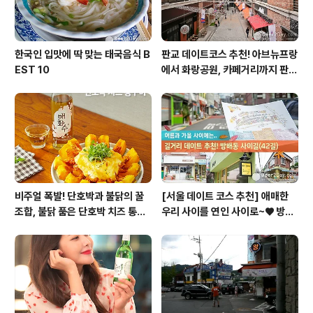
한국인 입맛에 딱 맞는 태국음식 B
판교 데이트코스 추천! 아브뉴프랑
EST 10
에서 화랑공원, 카페거리까지 판교
의 모든 것!
비주얼 폭발! 단호박과 불닭의 꿀
[서울 데이트 코스 추천] 애매한
조합, 불닭 품은 단호박 치즈 통구
우리 사이를 연인 사이로~♥ 방배
이
동 사이길! (42길)