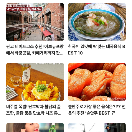
청양고추 1개, 대파 1대, 찜용 콩나물 500g, 미나리 100g
고춧가루 3큰술, 고추장 1큰술, 다진 마늘 수북하게 1큰술,
양조간장 1큰술, 조선간장 ½큰술, 굴소스 1큰술, 진로 2
큰..
판교 데이트코스 추천! 아브뉴프랑
한국인 입맛에 딱 맞는 태국음식 B
에서 화랑공원, 카페거리까지 판교
EST 10
의 모든 것!
비주얼 폭발! 단호박과 불닭의 꿀
술안주로 가장 좋은 음식은??? 전
조합, 불닭 품은 단호박 치즈 통구
문의 추천 ‘술안주 BEST 7'
이