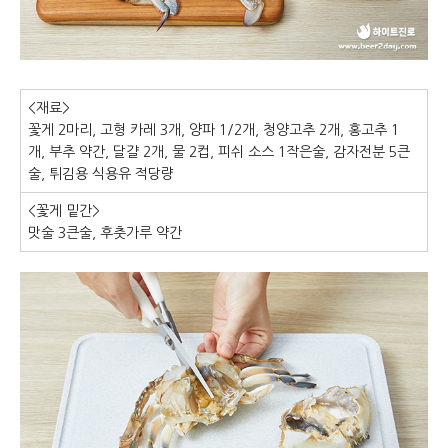
<재료>
꽃게 2마리, 고형 카레 3개, 양파 1/2개, 청양고추 2개, 홍고추 1
개, 부추 약간, 달걀 2개, 물 2컵, 피쉬 소스 1작은술, 감자전분 5큰
술, 튀김용 식용유 적당량
<꽃게 밑간>
맛술 3큰술, 후춧가루 약간