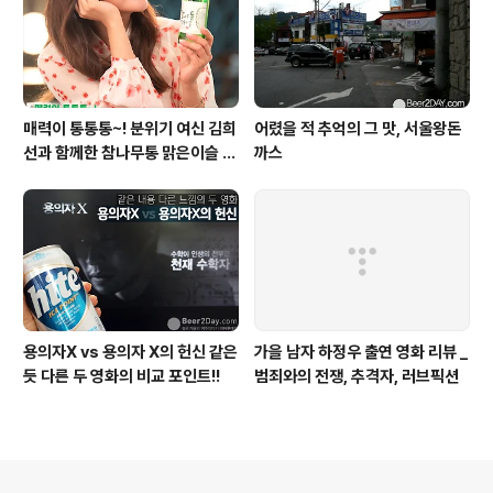
매력이 통통통~! 분위기 여신 김희
어렸을 적 추억의 그 맛, 서울왕돈
선과 함께한 참나무통 맑은이슬 T
까스
V CF 현장스케치
용의자X vs 용의자 X의 헌신 같은
가을 남자 하정우 출연 영화 리뷰 _
듯 다른 두 영화의 비교 포인트!!
범죄와의 전쟁, 추격자, 러브픽션
의안내