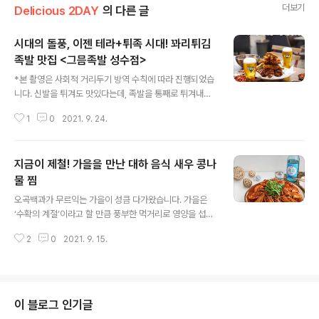
더보기
Delicious 2DAY
의 다른 글
시대의 돌풍, 이젠 테라+튀족 시대! 꽈리튀김
족발 맛집 <그믐족발 성수점>
글 내용
*본 촬영은 사회적 거리두기 방역 수칙에 따라 진행되었습
니다. 신발을 튀겨도 맛있다는데, 족발을 통째로 튀겨내면
어떨까요? 튀김계의 혁명을 불러 일으킨 꽈리튀김족발! 테
1
0
2021. 9. 24.
라와도 환상적인 케미를 보여주는 꽈리튀김족발 맛집 을
소개합니다. 유쾌한 사장님의 센스가 돋보이는 은 성수역
4번 출구로 나와 도보 5분 거리에 있습니다. 테라 간판과
지금이 제철! 가을을 만난 대하 음식 새우 콩나
깔끔한 블랙 벽돌이 인상적인 매장 외관입니다. 족발집에
걸맞게 매장 곳곳에는 돼지 일러스트, 관련 문구들이 눈에
물 찜
글 내용
보이는데요. 따사로운 채광와 블랙&우드의 조합으로 편안
오곡백과가 무르익는 가을이 성큼 다가왔습니다. 가을은
한 매장 분위기가 매력적인 공간입니다. 테라 생맥주 맛집
‘수확의 계절’이라고 할 만큼 풍부한 먹거리로 영양을 섭취
답게 곳곳에 테라 굿즈들도 눈에 띄네요. 튀김과 어울리는
하기에 좋은 계절입니다. 가을 제철을 맞이한 여러 음식 중
맥주는? 리얼탄산 100%로 오래 지속되는 탄산이 매력적
2
0
2021. 9. 15.
에서도 새우는 많은 사랑을 받고 있는데요. 오늘은 가을 제
인 테라 생맥주! 청정라거 테라와 꽈리튀김..
철을 맞은 새우를 활용한 음식을 소개해드리겠습니다. 탱
글하고 고소한 새우와 아삭아삭한 콩나물이 만나 조화를
이루는 새우 콩나물 찜 레시피를 만나볼까요? 제철 대하를
활용해 만드는 새우 콩나물 찜 레시피 대하 새우 10개, 미
이 블로그 인기글
더덕 100g, 깐 새우 5마리, 양파 1개(120g), 홍고추 1개,