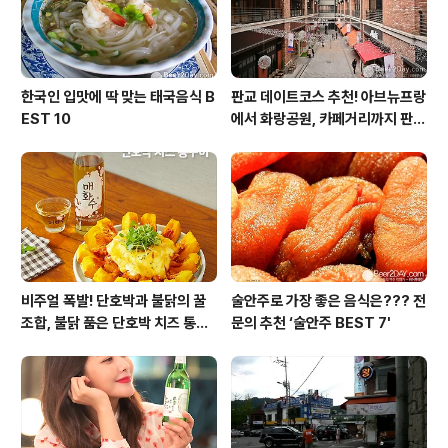
입구역 1번 출구에서 도보 5분 거리에 있..
한국인 입맛에 딱 맞는 태국음식 B
판교 데이트코스 추천! 아브뉴프랑
EST 10
에서 화랑공원, 카페거리까지 판교
의 모든 것!
비주얼 폭발! 단호박과 불닭의 꿀
술안주로 가장 좋은 음식은??? 전
조합, 불닭 품은 단호박 치즈 통구
문의 추천 ‘술안주 BEST 7'
이