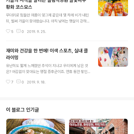
가을의 시작을 알리는 올림픽공원 들꽃마루
황화 코스모스
글 내용
무더위로 힘들던 여름이 엊그제 같은데 몇 차례 비가 내린
뒤, 벌써 가을이 찾아왔습니다. 아직 낮에는 햇살이 강하지
만 아침과 저녁으로 서늘해진 걸 보면 정말 계절이 바뀌었
5
0
2019. 9. 25.
구나 싶은데요. 이렇듯 체감으로 느껴지는 날씨의 변화와
더불어 계절의 시작을 알리는 전령사들이 있죠. 봄의 시작
을 알리는 벚꽃이 있다면 가을의 시작을 알리는 대표적인
재미와 건강을 한 번에! 이색 스포츠, 실내 클
꽃은 바로 황화 코스모스가 아닐까 싶습니다. 가을로 접어
드는 9월과 함께 시작되는 황화 코스모스는 멀리 떠나지
라이밍
글 내용
않아도 가까운 곳에서 부담 없이 만날 수 있는데요. 오늘은
유난히도 짧게 느껴졌던 추석이 지나고 우리에게 남은 것
잠깐 시간 내어 방문하기 좋은 곳으로 가을맞이 인생샷을
은? 어김없이 찾아오는 명절 증후군이죠. 연휴 동안 쌓인
촬영하러 떠나볼까요? 황금빛 물결 가득 일렁이는, 올림픽
피로와 스트레스를 싹 날리고 싶다면 요즘 점점 인기가 높
공원 들꽃마루에 가는 방법시민들의 편안한 안식처가 되어
7
0
2019. 9. 18.
아지고 있는 실내 스포츠, 클라이밍은 어떨까요? 산의 암벽
주고 있는 올림픽공원은 도심 속 산책로로 ..
을 타듯 인공적으로 만든 벽을 맨손으로 오르내리는 클라
이밍은 운동 효과가 매우 큰 편이라 재미와 건강을 동시에
잡을 수 있습니다. 난이도가 높아 쉽게 도전하기 어려워 보
이지만, 1일 강습이 있을 만큼 전문가의 도움을 받으면 초
이 블로그 인기글
보자도 쉽게 체험할 수 있는데요. 그럼 즐거웠던 연휴를 뒤
로하고 지친 몸과 마음을 회복하러 가뿐하게 떠나볼까요?
워밍업! 실내 클라이밍 이용법실내 클라이밍에 도전하기
위해 홍대에 위치한 더 클라임을 찾았습니다. 지하철 홍대