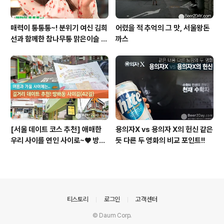
매력이 통통통~! 분위기 여신 김희
어렸을 적 추억의 그 맛, 서울왕돈
선과 함께한 참나무통 맑은이슬 T
까스
V CF 현장스케치
[서울 데이트 코스 추천] 애매한
용의자X vs 용의자 X의 헌신 같은
우리 사이를 연인 사이로~♥ 방배
듯 다른 두 영화의 비교 포인트!!
동 사이길! (42길)
의안내
티스토리
로그인
고객센터
© Daum Corp.