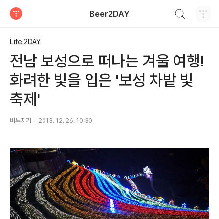
검색하기
Beer2DAY
티스토리
Life 2DAY
전남 보성으로 떠나는 겨울 여행!
화려한 빛을 입은 '보성 차밭 빛
축제'
비투지기
2013. 12. 26. 10:30