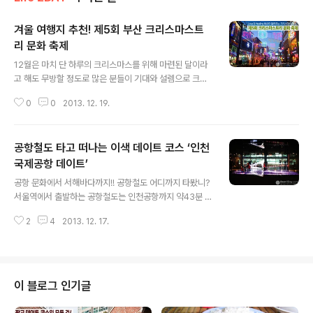
겨울 여행지 추천! 제5회 부산 크리스마스트
리 문화 축제
글 내용
12월은 마치 단 하루의 크리스마스를 위해 마련된 달이라
고 해도 무방할 정도로 많은 분들이 기대와 설렘으로 크리
스마스 계획을 세우는데요. 이미 거리에는 캐롤이 울리기
0
0
2013. 12. 19.
시작했고, 며칠 전에는 폭설도 내려 올해는 특히 화이트 크
리스마스를 기다리는 마음이 간절해지고 있습니다. 연말
분위기가 무르익은 12월, 비투지기가 가족 혹은 연인과 함
공항철도 타고 떠나는 이색 데이트 코스 ‘인천
께 떠나는 겨울 여행지로 미리 크리스마스를 체험할 수 있
는 부산의 크리스마스트리 문화 축제로 안내합니다. Love
국제공항 데이트’
글 내용
& Healing christmas in BUSAN 부산은 우리에게 어
공항 문화에서 서해바다까지!! 공항철도 어디까지 타봤니?
떤 설레임을 가져다주는 도시죠. 넓은 바다를 끼고 있어 풍
서울역에서 출발하는 공항철도는 인천공항까지 약43분 소
광이 아름답고, 여름이면 휴가철을 맞아 해운대에서 해수
요, 가장 쉽고 빨리, 또한 저렴하게(4,750원) 갈 수 있는
욕을 즐기거나 이제는 국제적인 영화제로 그 위상이 드높
2
4
2013. 12. 17.
방법입니다. 다른 간 역에 중간중간 정차하는 일반 열차도
아진 부산국제영화제(BIFF)..
53분이면 도착하지요. ‘공항’ 하면 단순히 비행기를 타는
곳으로 생각할 수 있지만 ‘공항’에는 그곳에서만이 느낄 수
있는 특유의 설렘이 있지요. 뿐만 아니라 365일 펼쳐지는
다채로운 문화공연과 쇼핑, 편의시설, 서해의 낭만까지 가
이 블로그 인기글
까이 있는 그곳으로 착륙 준비! 공항철도 타고 공항으로 여
행가자! 인천공항은 전세계 쟁쟁한 공항들과 비교하여 평