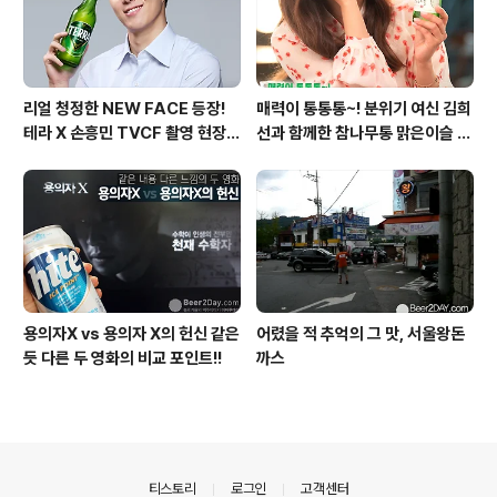
리얼 청정한 NEW FACE 등장!
매력이 통통통~! 분위기 여신 김희
테라 X 손흥민 TVCF 촬영 현장
선과 함께한 참나무통 맑은이슬 T
스케치
V CF 현장스케치
용의자X vs 용의자 X의 헌신 같은
어렸을 적 추억의 그 맛, 서울왕돈
듯 다른 두 영화의 비교 포인트!!
까스
의안내
티스토리
로그인
고객센터