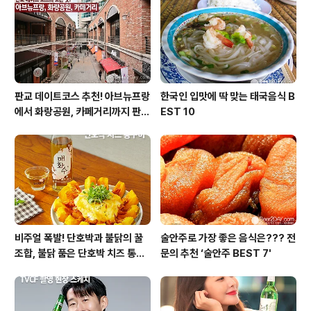
가하는 세계 공항서비스평가(ASQ)에서 8년 연속 1위를
차지한 세계적인 공항이기도 합니다. 세계 곳곳으로 여행
을 다녀봤어도 인천공항만큼..
판교 데이트코스 추천! 아브뉴프랑
한국인 입맛에 딱 맞는 태국음식 B
에서 화랑공원, 카페거리까지 판교
EST 10
의 모든 것!
비주얼 폭발! 단호박과 불닭의 꿀
술안주로 가장 좋은 음식은??? 전
조합, 불닭 품은 단호박 치즈 통구
문의 추천 ‘술안주 BEST 7'
이