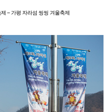
제 – 가평 자라섬 씽씽 겨울축제