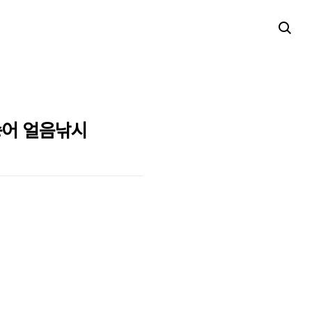
송어 얼음낚시