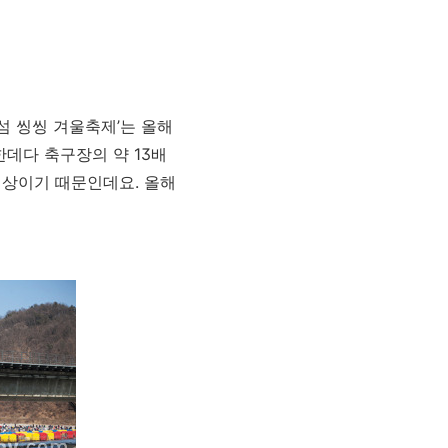
섬 씽씽 겨울축제’는 올해
한데다 축구장의 약 13배
이상이기 때문인데요. 올해