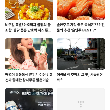
비주얼 폭발! 단호박과 불닭의 꿀
술안주로 가장 좋은 음식은??? 전
조합, 불닭 품은 단호박 치즈 통구
문의 추천 ‘술안주 BEST 7'
이
매력이 통통통~! 분위기 여신 김희
어렸을 적 추억의 그 맛, 서울왕돈
선과 함께한 참나무통 맑은이슬 T
까스
V CF 현장스케치