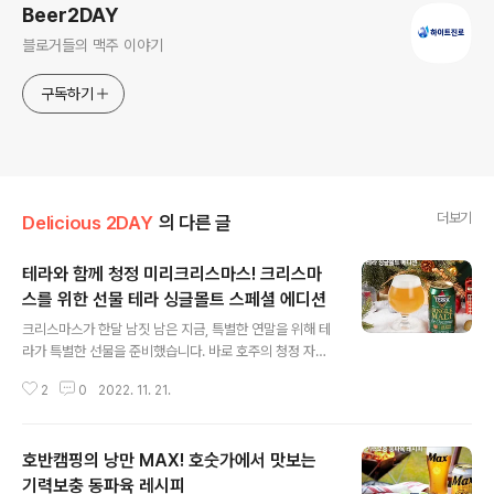
Beer2DAY
블로거들의 맥주 이야기
구독하기
더보기
Delicious 2DAY
의 다른 글
테라와 함께 청정 미리크리스마스! 크리스마
스를 위한 선물 테라 싱글몰트 스페셜 에디션
글 내용
크리스마스가 한달 남짓 남은 지금, 특별한 연말을 위해 테
라가 특별한 선물을 준비했습니다. 바로 호주의 청정 자연
태즈메이니아에서 자란 보리로 만든 테라 싱글몰트 스페셜
2
0
2022. 11. 21.
한정판인데요. 비투지기가 한 발 앞서 빠르게 테라 싱글몰
트 에디션을 만나봤습니다. 태즈메이니아의 청정 자연에서
온 싱글몰트 테라 싱글몰트 스페셜 에디션은 테라가 국내
호반캠핑의 낭만 MAX! 호숫가에서 맛보는
라거 타입 맥주 최초로 선보이는 싱글몰트 콘셉트의 맥주
입니다. ‘싱글몰트’는 단일 농장에서 수확한 보리를 사용해
기력보충 동파육 레시피