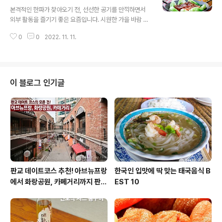
글 내용
단 하나의 제맥소에서 만든 맥아(Malt)를 의미하는데요.
본격적인 한파가 찾아오기 전, 선선한 공기를 만끽하면서
테라 싱글몰트 에디션은 유네스코 세계유산으로 지정될 만
외부 활동을 즐기기 좋은 요즘입니다. 시원한 가을 바람 사
큼 청정한 자연을 자랑하는 호주의 태즈메이니아 섬에서
이에서 겨울 냄새를 조금씩 느낄 수 있는데요. 오늘은 늦가
자란 보리를 사용했습니다. 테라는 지난해 7월 파종해 올
0
0
2022. 11. 11.
을과 초겨울 사이의 고요한 정취를 한껏 느낄 수 있는 평화
해 2월에 수확한 청정 보리만을 수확해 제..
롭고 고요한 호숫가의 캠핑장과 든든하게 기력을 보충할
수 있는 동파육 레시피를 소개하려 합니다. 평화로운 ‘물
멍’과 함께 즐기는 호반캠핑 넓고 푸르른 대청호를 끼고 있
는 이 곳은 대청호 로하스 캠핑장입니다. 상수원 보호구역
이 블로그 인기글
에 자리해 있어 깨끗한 자연 속에서 평화로운 캠핑을 즐길
수 있는 곳인데요. 대청호를 바라보며 거닐 수 있는 대청호
오백리길과 접해 있어 호수를 바라보며 여유로운 산책도
할 수 있습니다. 출처: 대청호 로하스 캠핑장 한 면 당 텐트
2동을 설치할 수 있는 오토캠핑..
판교 데이트코스 추천! 아브뉴프랑
한국인 입맛에 딱 맞는 태국음식 B
에서 화랑공원, 카페거리까지 판교
EST 10
의 모든 것!