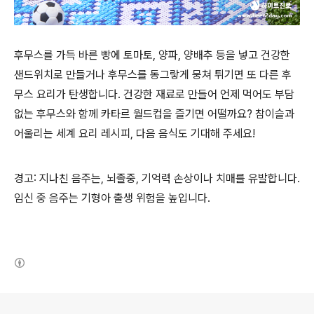
후무스를 가득 바른 빵에 토마토
,
양파
,
양배추 등을 넣고 건강한
샌드위치로 만들거나 후무스를 동그랗게 뭉쳐 튀기면 또 다른 후
무스 요리가 탄생합니다
.
건강한 재료로 만들어 언제 먹어도 부담
없는 후무스와 함께 카타르 월드컵을 즐기면 어떨까요
?
참이슬과
어울리는 세계 요리 레시피
,
다음 음식도 기대해 주세요
!
경고
:
지나친 음주는
,
뇌졸중
,
기억력 손상이나 치매를 유발합니다
.
임신 중 음주는 기형아 출생 위험을 높입니다
.
(새창열림)
로그 정보