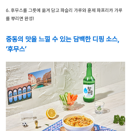
6.
후무스를 그릇에 옮겨 담고 파슬리 가루와 훈제 파프리카 가루
를 뿌리면 완성
!
중동의 맛을 느낄 수 있는 담백한 디핑 소스,
‘후무스’