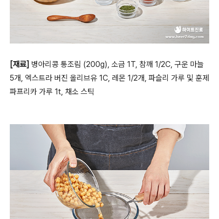
[
재료
]
병아리콩 통조림
(200g),
소금
1T,
참깨
1/2C,
구운 마늘
5
개
,
엑스트라 버진 올리브유
1C,
레몬
1/2
개
,
파슬리 가루 및 훈제
파프리카 가루
1t,
채소 스틱