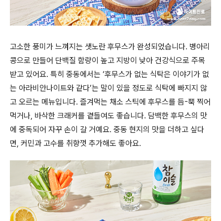
고소한 풍미가 느껴지는 샛노란 후무스가 완성되었습니다
.
병아리
콩으로 만들어 단백질 함량이 높고 지방이 낮아 건강식으로 주목
받고 있어요
.
특히 중동에서는
‘
후무스가 없는 식탁은 이야기가 없
는 아라비안나이트와 같다
’
는 말이 있을 정도로 식탁에 빠지지 않
고 오르는 메뉴입니다
.
즐겨먹는 채소 스틱에 후무스를 듬
-
뿍 찍어
먹거나
,
바삭한 크래커를 곁들여도 좋습니다
.
담백한 후무스의 맛
에 중독되어 자꾸 손이 갈 거예요
.
중동 현지의 맛을 더하고 싶다
면
,
커민과 고수를 취향껏 추가해도 좋아요
.