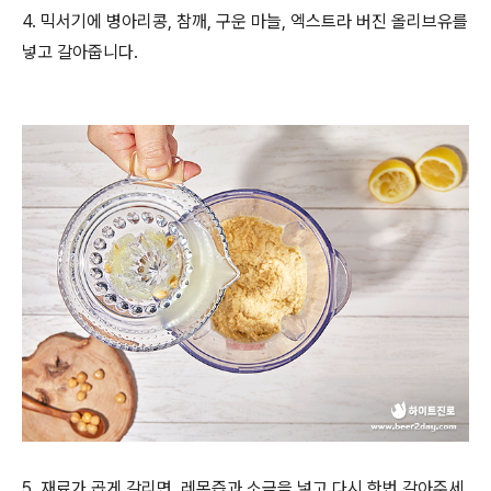
4.
믹서기에 병아리콩
,
참깨
,
구운 마늘
,
엑스트라 버진 올리브유를
넣고 갈아줍니다.
5.
재료가 곱게 갈리면
,
레몬즙과 소금을 넣고 다시 한번 갈아주세