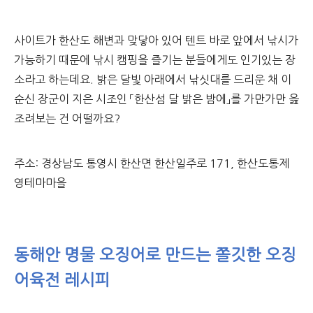
사이트가 한산도 해변과 맞닿아 있어 텐트 바로 앞에서 낚시가
가능하기 때문에 낚시 캠핑을 즐기는 분들에게도 인기있는 장
소라고 하는데요. 밝은 달빛 아래에서 낚싯대를 드리운 채 이
순신 장군이 지은 시조인 「한산섬 달 밝은 밤에」를 가만가만 읊
조려보는 건 어떨까요?
주소: 경상남도 통영시 한산면 한산일주로 171, 한산도통제
영테마마을
동해안 명물 오징어로 만드는 쫄깃한 오징
어육전 레시피