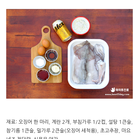
재료: 오징어 한 마리, 계란 2개, 부침가루 1/2컵, 설탕 1큰술,
참기름 1큰술, 밀가루 2큰술(오징어 세척용), 초고추장, 마요