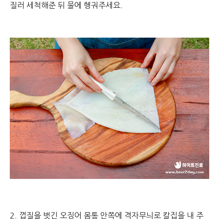
질러 세척해준 뒤 물에 헹궈주세요.
2. 껍질을 벗긴 오징어 몸통 안쪽에 격자무늬로 칼집을 내 주