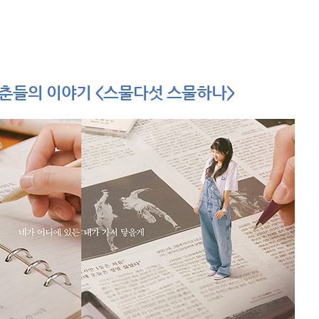
청춘들의 이야기 <스물다섯 스물하나>