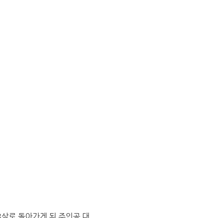
8살로 돌아가게 된 주인공 대