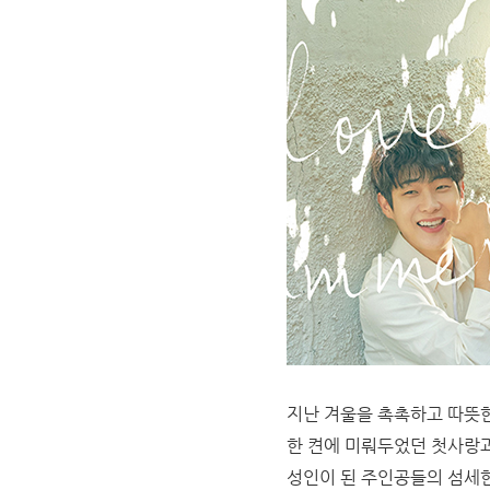
지난 겨울을 촉촉하고 따뜻한
한 켠에 미뤄두었던 첫사랑과
성인이 된 주인공들의 섬세