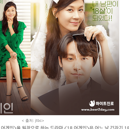
< 출처: jtbc>
 어게인>을 원작으로 하는 드라마 <18 어게인>은 어느 날 갑자기 1