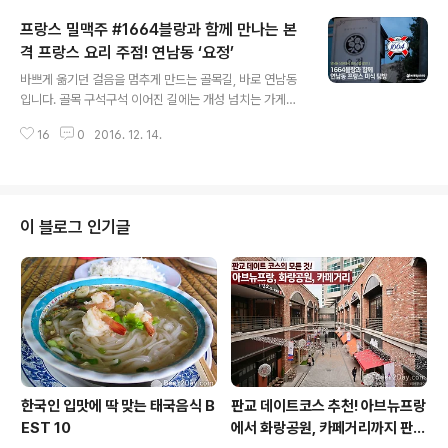
타인 칵테일’ 만들기에 도전해보세요. 크리스마스에 꼭 어
프랑스 밀맥주 #1664블랑과 함께 만나는 본
울리는 진한 과일 풍미의 칵테일, 지금 바로 만나보시죠!■
클레멘타인 칵테일에 필요한 재료들 *4인 기준 참이슬 클
격 프랑스 요리 주점! 연남동 ‘요정’
글 내용
래식 150ml, 진로 햇복분자 1/2병, 귤 7개, 체리 16알, 설
바쁘게 옮기던 걸음을 멈추게 만드는 골목길, 바로 연남동
탕 1컵, 물 100ml, 각얼음 적당양, 레몬 1/2개 복분자의
입니다. 골목 구석구석 이어진 길에는 개성 넘치는 가게와
향, 깔끔한 참이슬이 더해진 ‘클레멘타인 칵테일’ 만드는 법
작은 공방이 옹기종기 모여 반겨주는 곳으로 유명하죠. 연
1. 우리나라에서 생과로 구하기 힘든 클레멘타인 대신 쉽..
16
0
2016. 12. 14.
남동 골목길, 히든 맛집 중 하나인 요정 역시 마찬가지입니
다. 코끝을 자극하는 향긋한 시트러스 향과 입안 가득 맴도
는 청량한 과일향이 더해져 자꾸만 마시고 싶은 1664블
랑! 그리고 고풍스러운 요정의 프랑스 전문 요리까지! 지금
부터 프랑스 미식여행을 떠나볼까요? 모던한 분위기가 매
이 블로그 인기글
력적인 프랑스 요리 주점, 연남동 요정!주택들이 즐비한 연
남동 골목을 비집고 들어가면 만날 수 있는 프랑스 요리 전
문점 ‘요정’! 프랑스 고급 레스토랑 같은 세련된 외관은 2층
주택이었던 건물을 식당으로 개조해 이색적인 분위기를 자
아냅니다. 골목 끝에 자리하고 있..
한국인 입맛에 딱 맞는 태국음식 B
판교 데이트코스 추천! 아브뉴프랑
EST 10
에서 화랑공원, 카페거리까지 판교