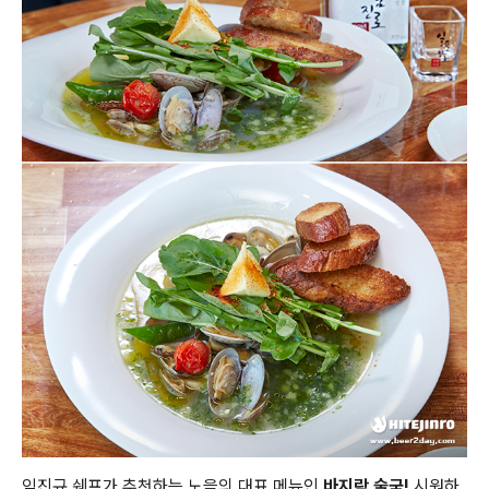
임진규 쉐프가 추천하는 노을의 대표 메뉴인
바지락 술국!
시원하