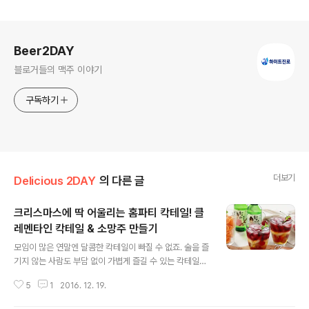
로그 정보
Beer2DAY
블로거들의 맥주 이야기
구독하기
더보기
Delicious 2DAY
의 다른 글
크리스마스에 딱 어울리는 홈파티 칵테일! 클
레멘타인 칵테일 & 소망주 만들기
글 내용
모임이 많은 연말엔 달콤한 칵테일이 빠질 수 없죠. 술을 즐
기지 않는 사람도 부담 없이 가볍게 즐길 수 있는 칵테일을
손쉽게 만들 수 있다면? 예쁜 색과 맛으로 눈길을 사로잡는
5
1
2016. 12. 19.
칵테일! 겨울에 맛보면 가장 맛있는 과일 클레멘타인 & 끝
맛까지 깔끔한 참이슬, 그리고 햇 복분자를 활용한 ‘클레멘