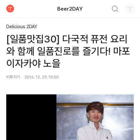
검색하기
Beer2DAY
티스토리
Delicious 2DAY
[일품맛집30] 다국적 퓨전 요리
와 함께 일품진로를 즐기다! 마포
이자카야 노을
비투지기
2016. 12. 29. 10:00