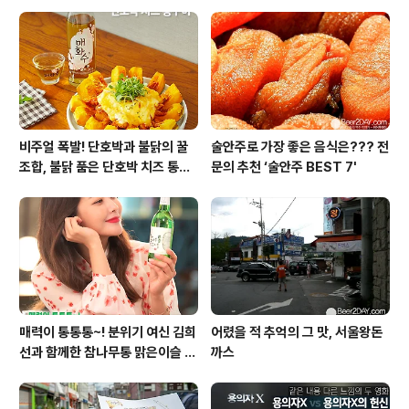
의 모든 것!
비주얼 폭발! 단호박과 불닭의 꿀
술안주로 가장 좋은 음식은??? 전
조합, 불닭 품은 단호박 치즈 통구
문의 추천 ‘술안주 BEST 7'
이
매력이 통통통~! 분위기 여신 김희
어렸을 적 추억의 그 맛, 서울왕돈
선과 함께한 참나무통 맑은이슬 T
까스
V CF 현장스케치