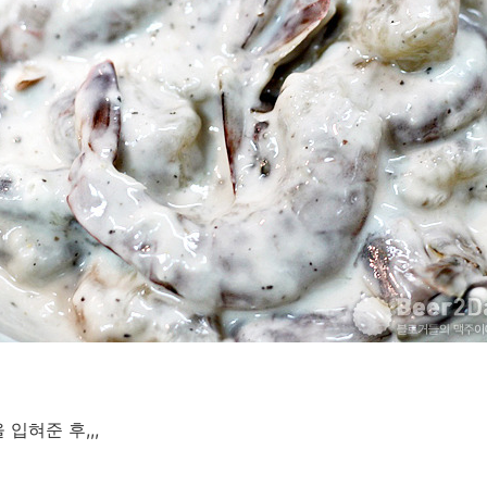
입혀준 후,,,