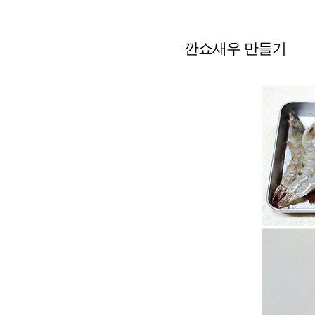
깐쇼새우 만들기