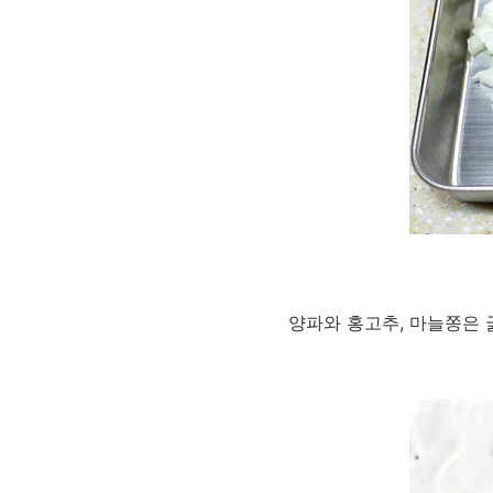
양파와 홍고추, 마늘쫑은