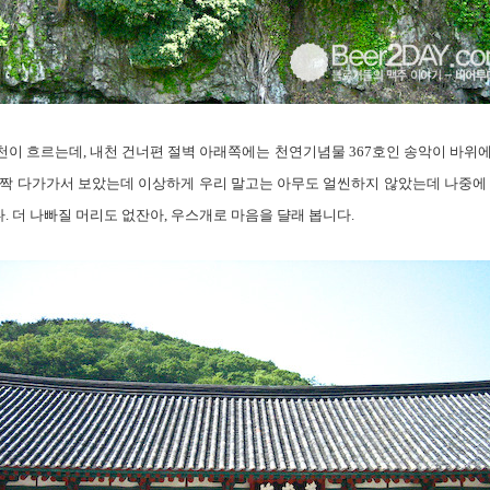
천이 흐르는데, 내천 건너편 절벽 아래쪽에는 천연기념물 367호인 송악이 바위에
바짝 다가가서 보았는데 이상하게 우리 말고는 아무도 얼씬하지 않았는데 나중에 
 더 나빠질 머리도 없잔아, 우스개로 마음을 댤래 봅니다.