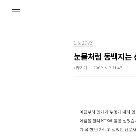
본문 바로가기
Life 2DAY
눈물처럼 동백지는 
비투지기
2009. 6. 9. 11:47
아침부터 안개가 뿌옇게 내려 앉
아침을 달려 KTX에 몸을 실었습니
다 꼭 한 번 가보고 싶었던 선운