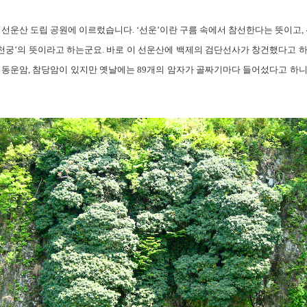
려 선운산 도립 공원에 이르렀습니다. ‘선운’이란 구름 속에서 참선한다는 뜻이
솔천궁’의 뜻이라고 하는군요. 바로 이 선운산에 백제의 검단선사가 창건했다고 
, 동운암, 참당암이 있지만 옛날에는 89개의 암자가 골짜기마다 들어섰다고 하니