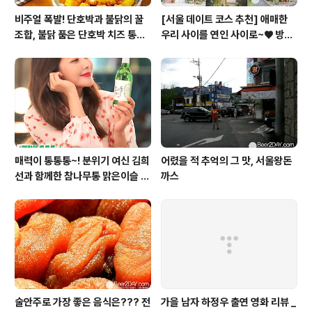
비주얼 폭발! 단호박과 불닭의 꿀
[서울 데이트 코스 추천] 애매한
조합, 불닭 품은 단호박 치즈 통구
우리 사이를 연인 사이로~♥ 방배
이
동 사이길! (42길)
매력이 통통통~! 분위기 여신 김희
어렸을 적 추억의 그 맛, 서울왕돈
선과 함께한 참나무통 맑은이슬 T
까스
V CF 현장스케치
술안주로 가장 좋은 음식은??? 전
가을 남자 하정우 출연 영화 리뷰 _