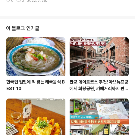
0
0
2022. 7. 26.
오늘은 복잡한 교통편과 숙박 예약 없이도 교통카드 한 장
계획하시는 분들을 위해 추천합니다..
만 있으면 떠날 수 있는 수도권 지하철 여행지를 추천해 드
리려 합니다. 말도 안 되게 가볍게 떠날 수 있는 여행 ‘필리
투어’! 비투지기와 함께 떠나보실까요? 필라이트 후레쉬처
럼 상쾌한 바다를 만날 수 있는 지하철 1호선, 인천역 첫 여
이 블로그 인기글
행지는 1호선의 종착역이자 수도권 전철에서 가장 오래된
역인 인천역입니다. 1960년에 지어진 건물을 그대로 사용
하고 있어 옛 정취를 그대로 담고 있어 인상적입니다. 인천
은 우리나라에서 세 번째로 개항한 도시인만큼 인천역 인
근에는 차이나타운, 동화마을..
한국인 입맛에 딱 맞는 태국음식 B
판교 데이트코스 추천! 아브뉴프랑
EST 10
에서 화랑공원, 카페거리까지 판교
의 모든 것!