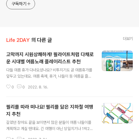
구독하기
더보기
Life 2DAY
의 다른 글
고막까지 시원상쾌하게! 필라이트처럼 다채로
운 시대별 여름노래 플레이리스트 추천
글 내용
다들 여름 휴가 다녀오셨나요? 비투지기도 곧 여름휴가를
앞두고 있는데요. 여름 축제, 휴가, 나들이 등 여름을 즐기
는 데 빠질 수 없는 것, 바로 음악이죠! 오늘은 필라이트처
0
0
2022. 8. 16.
럼 다채롭고 상쾌한 여름노래 플레이리스트를 준비했는데
요. 비투지기가 엄선한 필라이트 플레이리스트! 음악 앱 켜
고 플레이리스트에 담으러 출발해봅시다. 세기말 감성 가
필리를 따라 떠나요! 필리를 닮은 지하철 여행
득한 신나는 댄스곡의 향연! 먼저, 어린 시절 부모님 차에서
카세트테이프로 들어보았을 법한 90년대 플레이리스트입
지 추천
글 내용
니다. 요즘은 흔치 않은 혼성그룹과 2인조 듀오 가수들의
길었던 장마도 끝을 보이면서 많은 분들이 여름 나들이를
노래가 눈에 띄는데요. ‘구관이 명관’이라는 말이 있듯 오랜
계획하고 계실 텐데요. 긴 여행이 아닌 당일치기나 1박2일
시간 사랑받고 있어 세대를 아우르는 떼창도 끌어낼 수 있
정도의 짧은 여행도 삶의 새로운 활력소가 됩니다. 그래서
는 여름 노래의 정석과 같은 곡들! 여름휴가로 가족여행을