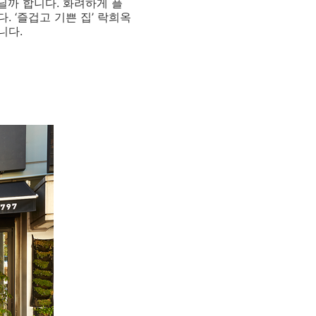
닐까 합니다. 화려하게 플
 ‘즐겁고 기쁜 집’ 락희옥
니다.