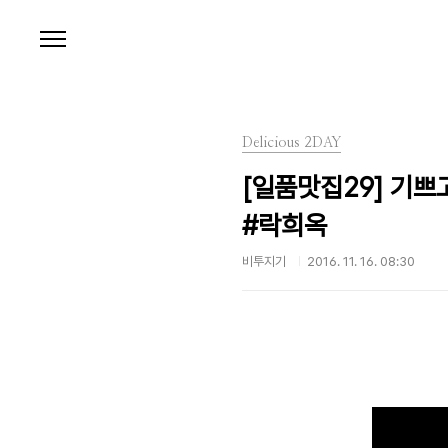
본문 바로가기
Delicious 2DAY
[일품맛집29] 기쁘
#락희옥
비투지기
2016. 11. 16. 08:30