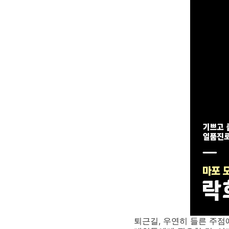
퇴근길, 우연히 들른 주점