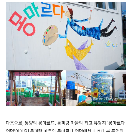
다음으로, 동양의 몽마르뜨. 동피랑 마을의 최고 유명지 ‘몽마르다
언덕’이에요! 동피랑 마을의 목마르다 언덕에서 내려다 본 통영의