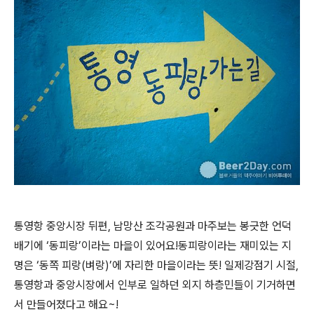
통영항 중앙시장 뒤편, 남망산 조각공원과 마주보는 봉긋한 언덕
배기에 ‘동피랑’이라는 마을이 있어요!동피랑이라는 재미있는 지
명은 ‘동쪽 피랑(벼랑)’에 자리한 마을이라는 뜻! 일제강점기 시절,
통영항과 중앙시장에서 인부로 일하던 외지 하층민들이 기거하면
서 만들어졌다고 해요~!