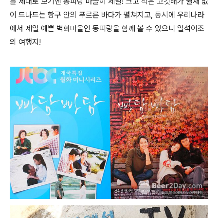
를 제대로 보기엔 동피랑 마을이 제일! 크고 작은 고깃배가 쉴새 없
이 드나드는 항구 안의 푸르른 바다가 펼쳐지고, 동시에 우리나라
에서 제일 예쁜 벽화마을인 동피랑을 함께 볼 수 있으니 일석이조
의 여행지!