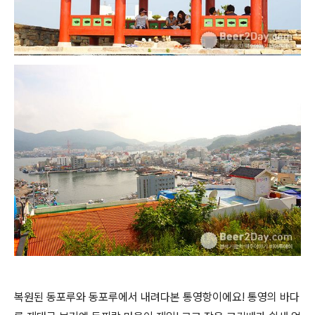
복원된 동포루와 동포루에서 내려다본 통영항이에요! 통영의 바다