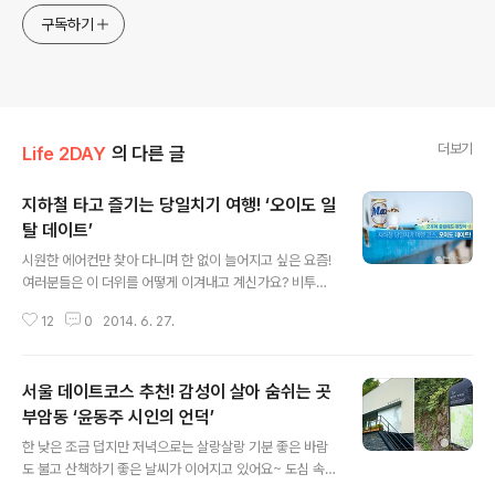
구독하기
더보기
Life 2DAY
의 다른 글
지하철 타고 즐기는 당일치기 여행! ‘오이도 일
탈 데이트’
글 내용
시원한 에어컨만 찾아 다니며 한 없이 늘어지고 싶은 요즘!
여러분들은 이 더위를 어떻게 이겨내고 계신가요? 비투지
기는 후덥지근한 공기를 마시며 뜨겁게 달궈진 아스팔트
12
0
2014. 6. 27.
위를 걸을 때는 갈매기 끼룩대는 해변을 걷는 상상을 해보
고는 하는데요~! 도심에 사는 이들에게 바다는 늘 ‘로망’ 같
은 곳! 쉽게 갈 수 없기에 더욱 그리운 곳이 아닐까 합니다~
서울 데이트코스 추천! 감성이 살아 숨쉬는 곳
하지만 지하철을 타고도 당일치기로 바다를 다녀올 수 있
다는 사실! 더 이상 카페에서 진치는 지겨운 데이트는 접고
부암동 ‘윤동주 시인의 언덕’
글 내용
데이트에도 일탈을 감행해 보는 것은 어떨까요? ‘오이도’라
한 낮은 조금 덥지만 저녁으로는 살랑살랑 기분 좋은 바람
면 가능해요! 바다를 소재로 한 다양한 볼거리, 오이도해양
도 불고 산책하기 좋은 날씨가 이어지고 있어요~ 도심 속
단지서울지하철 오이도역은 하행선 4호선 라인의 종착역!
에서 작은 여유를 즐기고 싶다면 데이트코스로 ‘윤동주 시