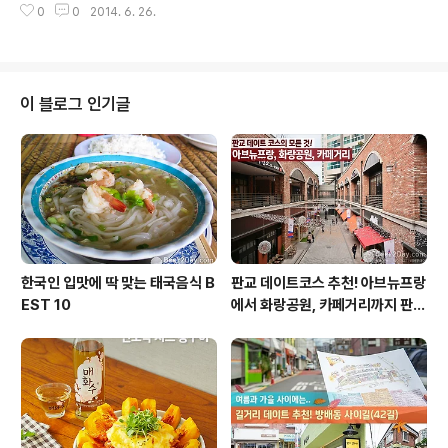
서울역에서는 약 1시간 10여분이면 도착합니다! 때문에 서
0
0
2014. 6. 26.
인의 언덕’을 추천하고 싶네요경복궁 역 하차 후 1020 또
해의 아름다운 일몰과 함께 ..
는 7212번 버스를 타면 윤동주 시인의 언덕 역에서 바로
하차할 수 있습니다. 전철역과는 다소 거리가 멀어 처음부
터 힘을 빼지 않으려면 버스를 타고 올라오는 것이 좋아요!
윤동주 문학관을 지나 조금만 걸어가다 보면 인왕산 자락
이 블로그 인기글
길의 시작점인 언덕길이 나옵니다.인왕산 자락길을 쭉 따
라 올라가다 보면 가족과 함께 찾기 좋은 충운공원, 수성동
계곡도 만날 수 있지만 오늘은 가볍게 걷기 좋은 데이트코
스 ‘윤동주 시인의 언덕’만 둘러보기로 해요. 1941년 무렵.
윤동주 시인이 인왕산 아래에..
한국인 입맛에 딱 맞는 태국음식 B
판교 데이트코스 추천! 아브뉴프랑
EST 10
에서 화랑공원, 카페거리까지 판교
의 모든 것!