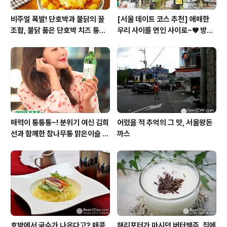
비주얼 폭발! 단호박과 불닭의 꿀
[서울 데이트 코스 추천] 애매한
조합, 불닭 품은 단호박 치즈 통구
우리 사이를 연인 사이로~♥ 방배
이
동 사이길! (42길)
매력이 통통통~! 분위기 여신 김희
어렸을 적 추억의 그 맛, 서울왕돈
선과 함께한 참나무통 맑은이슬 T
까스
V CF 현장스케치
호박에서 국수가 나온다고? 매콤
해리포터가 마시던 버터맥주, 집에