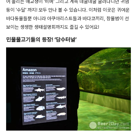
어 올리는 애교쟁이 '비버' 그리고 계속 데굴데굴 굴러다니던 귀염
둥이 '수달' 까지! 모두 만나 볼 수 있습니다. 이처럼 이곳은 귀여운
바다동물들뿐 아니라 아쿠아리스트들과 바다코끼리, 참물범이 선
보이는 생생한 생태설명회까지도 즐길 수 있어요!
민물물고기들의 등장! ‘담수터널’