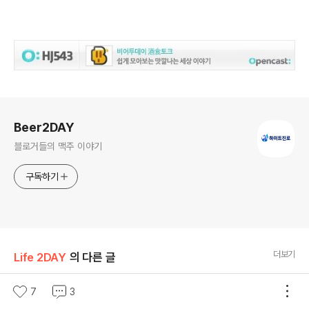
로그 정보
Beer2DAY
블로거들의 맥주 이야기
구독하기
더보기
Life 2DAY
의 다른 글
인천 데이트코스 추천! 아트플랫폼과 개항누
7
3
리길 데이트