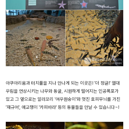
아쿠아리움과 터치풀을 지나 만나게 되는 이곳은! '더 정글!' 열대
우림을 연상시키는 나무와 동굴, 시원하게 떨어지는 인공폭포가
있고 그 옆으로는 알라꼬리 '여우원숭이'와 멋진 호피무늬를 가진
'재규어', 애교쟁이 '카피바라' 등의 동물들을 만날 수 있습니다~!