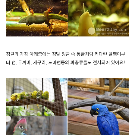
정글의 가장 아래층에는 정말 정글 속 동굴처럼 커다란 달팽이부
터 뱀, 두꺼비, 개구리, 도마뱀등의 파충류들도 전시되어 있어요!