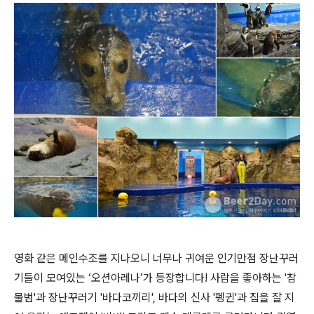
영화 같은 메인수조를 지나오니 너무나 귀여운 인기만점 장난꾸러
기들이 모여있는 ‘오션아레나’가 등장합니다! 사람을 좋아하는 '참
물범'과 장난꾸러기 '바다코끼리', 바다의 신사 '펭귄'과 집을 잘 지