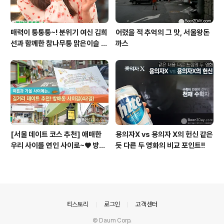
매력이 통통통~! 분위기 여신 김희
어렸을 적 추억의 그 맛, 서울왕돈
선과 함께한 참나무통 맑은이슬 T
까스
V CF 현장스케치
[서울 데이트 코스 추천] 애매한
용의자X vs 용의자 X의 헌신 같은
우리 사이를 연인 사이로~♥ 방배
듯 다른 두 영화의 비교 포인트!!
동 사이길! (42길)
의안내
티스토리
로그인
고객센터
© Daum Corp.