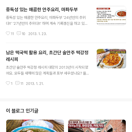
중독성 있는 매콤한 안주요리, 마파두부
글 내용
중독성 있는 매콤한 안주요리, 마파두부 ‘24년만의 추위
다!!’ ‘27년만의 추위다!!’ 하며 계속 기록갱신을 하고 있는
매서운 날씨의 연속인데요. 요즘처럼 뼛속까지 스멀스멀
11
10
2013. 1. 23.
차가움이 느껴질 때,,,ㅋ 뜨끈하게 속도 덥혀 주면서 입맛도
살려주고 더불어 영양까지 빵빵하게 보충할 수 있는 요리
중 하나인 마파두부를 소개할게요. 마파두부는 중국요리이
남은 떡국떡 활용 요리, 초간단 술안주 떡강정
지만 우리나라 사람들 입맛에도 잘 맞구요. 중국요리집 가
서 먹을라치면 눈이 돌아가게 비싼 값을 지불해야 하지만
레시피
글 내용
홈메이드로 하면 반의 반의 반 가격으로도 푸짐히 먹을 수
초간단 술안주 떡강정 레시피 대망의 2013년이 시작되었
있다는 장점이...ㅎㅎ '이제 마파두부쯤은 집에서 만들어 먹
어요. 모두들 새해에 많은 계획들과 포부 세우셨나요? 올해
자!!'라며 오기 아닌 오기를 이번 기회에 한번 부려보셔요!!
는 계획만으로 끝내는 것이 아니라 하나하나 소원성취하는
ㅋ 마파두부는 그런 오기를 충분히 부려도 될 만큼 어렵지
1
11
2013. 1. 21.
한 해가 되시길 바래요. 신년이 되면 우리나라를 대표하는
않은 행복한 요리랍니다..
음식 떡국이 떠오르는데 많이들 드셨는지? 떡국 먹고 남은
떡국떡으로 간단하게 강정을 만들어 보았어요. 아이들 간
식, 맥주 안주로 아주 좋답니다. 떡강정(2인 기준) 재료 만
드는 법 1. 떡국떡이 말랑말랑하면 그냥 사용해도 좋으나
이 블로그 인기글
혹시나 냉동실에 있었다면 찬물에 담아 해동시켜주세요.
떡국떡을 튀길 때 냉동상태로 이용하면 펑 하고 터질 수가
있답니다. 해동시킨 떡국떡은 채반에 받쳐 물기를 제거 해