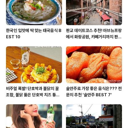
주세요. 2. 떡국떡에 찹쌀가루를 입혀주세요. 비닐팩에 찹
쌀가루 2큰술을 넣은 뒤 떡국떡을 ..
한국인 입맛에 딱 맞는 태국음식 B
판교 데이트코스 추천! 아브뉴프랑
EST 10
에서 화랑공원, 카페거리까지 판교
의 모든 것!
비주얼 폭발! 단호박과 불닭의 꿀
술안주로 가장 좋은 음식은??? 전
조합, 불닭 품은 단호박 치즈 통구
문의 추천 ‘술안주 BEST 7'
이