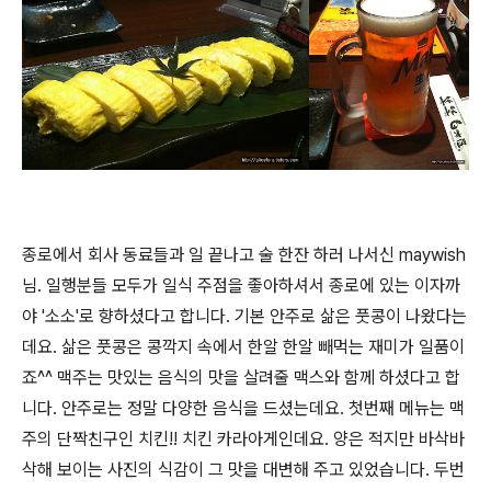
종로에서 회사 동료들과 일 끝나고 술 한잔 하러 나서신 maywish
님. 일행분들 모두가 일식 주점을 좋아하셔서 종로에 있는 이자까
야 '소소'로 향하셨다고 합니다. 기본 안주로 삶은 풋콩이 나왔다는
데요. 삶은 풋콩은 콩깍지 속에서 한알 한알 빼먹는 재미가 일품이
죠^^ 맥주는 맛있는 음식의 맛을 살려줄 맥스와 함께 하셨다고 합
니다. 안주로는 정말 다양한 음식을 드셨는데요. 첫번째 메뉴는 맥
주의 단짝친구인 치킨!! 치킨 카라아게인데요. 양은 적지만 바삭바
삭해 보이는 사진의 식감이 그 맛을 대변해 주고 있었습니다. 두번