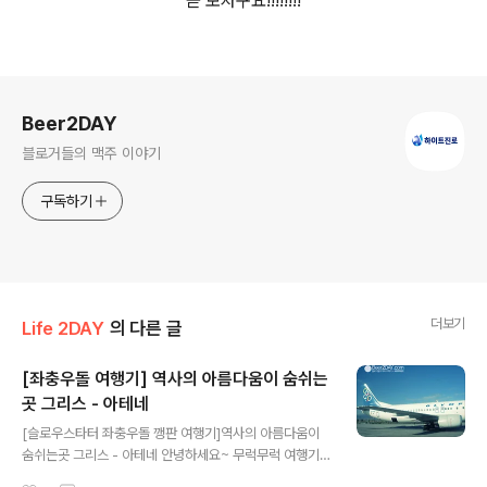
곧 보자구요!!!!!!!!
로그 정보
Beer2DAY
블로거들의 맥주 이야기
구독하기
더보기
Life 2DAY
의 다른 글
[좌충우돌 여행기] 역사의 아름다움이 숨쉬는
곳 그리스 - 아테네
글 내용
[슬로우스타터 좌충우돌 깽판 여행기]역사의 아름다움이
숨쉬는곳 그리스 - 아테네 안녕하세요~ 무럭무럭 여행기
를 뜯어서 쓰고 있는 슬로우스타터입니다. 여행기를 두런