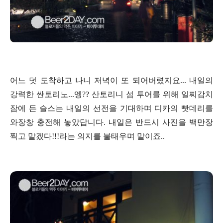
어느 덧 도착하고 나니 저녁이 또 되어버렸지요... 내일의
강력한 싼토리노...엥?? 산토리니 섬 투어를 위해 일찌감치
잠에 든 슬스는 내일의 선전을 기대하며 디카의 빳데리를
와장창 충전해 놓았답니다. 내일은 반드시 사진을 백만장
찍고 말겠다!!!라는 의지를 불태우며 말이죠..