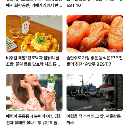
에서 화랑공원, 카페거리까지 판교
EST 10
의 모든 것!
비주얼 폭발! 단호박과 불닭의 꿀
술안주로 가장 좋은 음식은??? 전
조합, 불닭 품은 단호박 치즈 통구
문의 추천 ‘술안주 BEST 7'
이
매력이 통통통~! 분위기 여신 김희
어렸을 적 추억의 그 맛, 서울왕돈
선과 함께한 참나무통 맑은이슬 T
까스
V CF 현장스케치