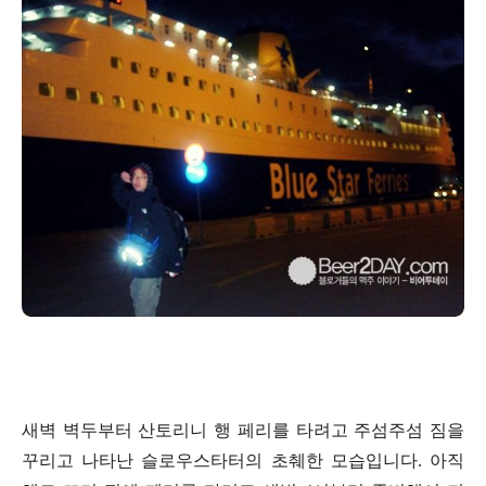
새벽 벽두부터 산토리니 행 페리를 타려고 주섬주섬 짐을
꾸리고 나타난 슬로우스타터의 초췌한 모습입니다. 아직