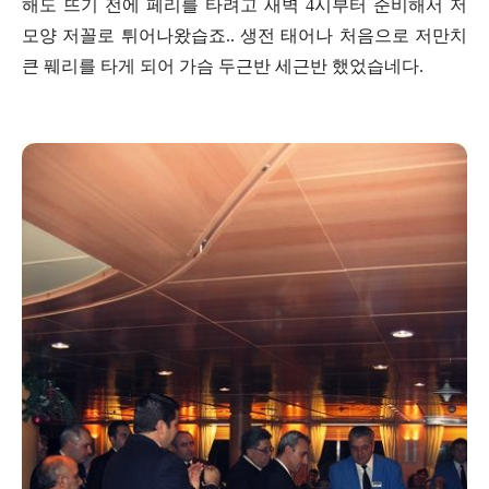
해도 뜨기 전에 페리를 타려고 새벽 4시부터 준비해서 저
모양 저꼴로 튀어나왔습죠.. 생전 태어나 처음으로 저만치
큰 풰리를 타게 되어 가슴 두근반 세근반 했었습네다.