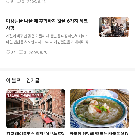
5
0
2009. 8. 11.
두런 올린지도 꽤나 시간이 되어서 벌써 프랑스와 터키를
둘러왔네요. 이제부터 총 3편에 걸쳐서 함께 하게 될 여행
지는 그리스 입니다. 그리스는 아테네와 산토리니 지방을
미용실을 나올 때 후회하지 않을 6가지 체크
둘러 왔는데요.. 그 두 지방을 나누어서 돌아보도록 하겠십
니더~! 오늘은 그 첫번째 아테네편 되겠습네다. 그리스는
사항
글 내용
유럽의 향기가 듬뿍 나는 곳인데요. 같은 유럽 지방에 있는
계절이 바뀌면 많은 이들이 새 출발을 다짐하면서 헤어스
터키와는 확연히 다른 색깔을 가지고 있습죠. 터키를 돌고
타일 변신을 시도합니다. 그러나 기분전환을 기대하며 찾
돌아 그리스에 들어와서 유로를 들고 감격스러워 하다 환
은 미용실에서 오히려 고민거리를 안고 돌아섰던 경험은
율 생각에 배를 곯기 시작했던 기억이 새록새록 떠오르네
32
3
2009. 8. 7.
없으셨나요? 오늘은 이런 불상사를 막기 위해 몇 가지 해결
요... 그리스는 터키와는 달리 유로를 쓰고 ..
책을 알려드릴까 해요. 자신이 원하는 스타일의 사진을 준
비하자 많은 헤어 디자이너들이 헤어스타일을 바꿀 때 실
패를 줄이기 위해 추천하는 방법입니다. 평소에 잡지를 보
면서 자신이 하고 싶은 스타일을 스크랩하세요. 말로 설명
이 블로그 인기글
하기 어려운 스타일도 사진을 보면 알 수 있으니까요. 만약
미리 사진을 준비하지 못했다면 미용실 내에 비치된 스타
일링 북을 살펴보시길 권합니다. 또한 마음에 드는 특정 연
예인의 스타일을 말하는 것도 도움이 되겠죠? 그러나 그들
과 똑같은 스타일이 나오리라는 기대는 금물! 텔레..
판교 데이트코스 추천! 아브뉴프랑
한국인 입맛에 딱 맞는 태국음식 B