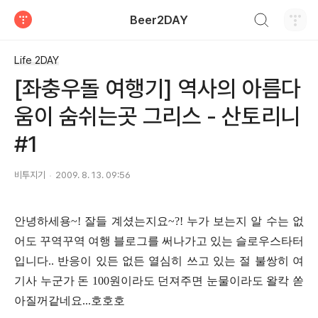
검색하기
Beer2DAY
티스토리
Life 2DAY
[좌충우돌 여행기] 역사의 아름다
움이 숨쉬는곳 그리스 - 산토리니
#1
비투지기
2009. 8. 13. 09:56
안녕하세용~! 잘들 계셨는지요~?! 누가 보는지 알 수는 없
어도 꾸역꾸역 여행 블로그를 써나가고 있는 슬로우스타터
입니다.. 반응이 있든 없든 열심히 쓰고 있는 절 불쌍히 여
기사 누군가 돈 100원이라도 던져주면 눈물이라도 왈칵 쏟
아질꺼같네요...호호호