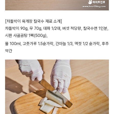
[차돌박이 육개장 칼국수 재료 소개]
차돌박이 90g, 무 70g, 대파 1/2대, 버섯 적당량, 칼국수면 1인분,
시판 사골곰탕 1팩(500g),
물 100ml, 고춧가루 1.5숟가락, 간마늘 1/3, 액젓 1/2 숟가락, 후추
약간