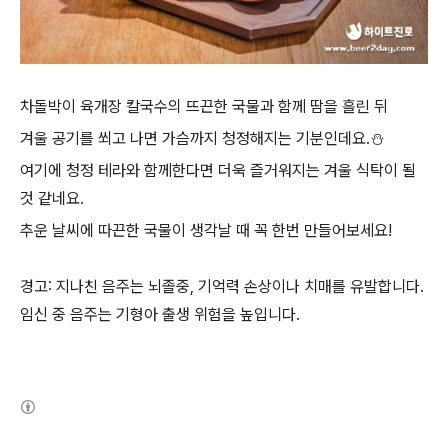
차돌박이 육개장 칼국수의 뜨끈한 국물과 함께 땀을 흘린 뒤
겨울 공기를 쐬고 나면 가슴까지 청정해지는 기분인데요.⛄
여기에 청정 테라와 함께한다면 더욱 즐거워지는 겨울 식탁이 될
것 같네요.
추운 날씨에 따끈한 국물이 생각날 때 꼭 한번 만들어보세요!
경고: 지나친 음주는 뇌졸중, 기억력 손상이나 치매를 유발합니다.
임신 중 음주는 기형아 출생 위험을 높입니다.
(새창열림)