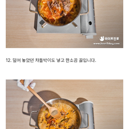
12. 덜어 놓았던 차돌박이도 넣고 한소끔 끓입니다.