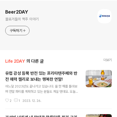
로그 정보
Beer2DAY
블로거들의 맥주 이야기
구독하기
더보기
Life 2DAY
의 다른 글
유럽 감성 듬뿍 반전 있는 프리타텐주페와 반
전 매력 켈리로 보내는 행복한 연말!
글 내용
어느덧 2023년도 끝나가고 있습니다. 올 한 해를 돌아보
며 연말 파티를 계획하고 있는 분들도 계실 텐데요. 오늘은
연말 파티에 딱인 이색음식을 소개해 드리려고 합니다.🍽️
2
1
2023. 12. 26.
바로 유럽의 겨울 전통 음식인 프리타텐주페입니다.✨ 팬
케이크나 크레페를 수프에 담가 먹는 독특한 요리로, 사진
이나 레시피로만 보면 생소한 비주얼에 놀랄 수도 있는데