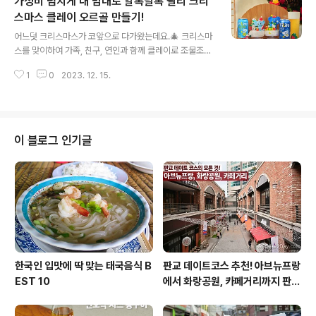
가성비 넘치게 내 맘대로 알록달록 필리 크리
요. 맛은 매우 훌륭하답니다.🤭 연말 파티에 감성 듬뿍, 반
전 한 스푼! 프리타텐주페 만들러 가볼까요? 유럽 감성 듬
스마스 클레이 오르골 만들기!
글 내용
뿍 프리타텐주페 만들기! [프리타텐주페 재료] 육수용 : 소
어느덧 크리스마스가 코앞으로 다가왔는데요.🎄 크리스마
고기 500g / 대파 1대 / 당근 1개 / 양파 2개 / 무 1/4개 /
스를 맞이하여 가족, 친구, 연인과 함께 클레이로 조물조물
후추 / 소금 / 파슬리(장식용) 크레페용 : 밀가루 75g / 우
🙌 크리스마스에 어울리는 소품을 만들어 보는 건 어떨까
유 125ml / 달걀 2개 1. 먼저 육수용 양파를 반으..
1
0
2023. 12. 15.
요? 오늘은 크리스마스에 어울리는 아기자기하고 귀여운
필리 오르골을 준비해 보았습니다. 크리스마스에 찰떡, 알
록달록 필리 클레이 오르골 만들기!🔮 [클레이 오르골 재
료] : 컬러별 클레이, 오르골, 볼 클레이, 원형 브러시, 핀셋
1. 먼저 오르골에 목공용 풀을 골고루 발라줍니다. 그 위에
이 블로그 인기글
흰색 볼 클레이를 고르게 펴가며 붙여 주세요. 2. 파란색 클
레이를 둥글게 굴려서 귀여운 필리의 머리와 몸통이 될 부
분을 만들어주세요. 3. 귀, 코 등은 원형 브러시를 사용하여
모양을 잡아주세요. 4. 팔과 다리까지 만들어지면 위치를
잡아주세요. 귀여운 필..
한국인 입맛에 딱 맞는 태국음식 B
판교 데이트코스 추천! 아브뉴프랑
EST 10
에서 화랑공원, 카페거리까지 판교
의 모든 것!