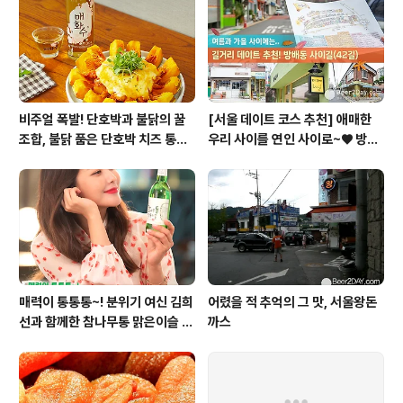
비주얼 폭발! 단호박과 불닭의 꿀
[서울 데이트 코스 추천] 애매한
조합, 불닭 품은 단호박 치즈 통구
우리 사이를 연인 사이로~♥ 방배
이
동 사이길! (42길)
매력이 통통통~! 분위기 여신 김희
어렸을 적 추억의 그 맛, 서울왕돈
선과 함께한 참나무통 맑은이슬 T
까스
V CF 현장스케치