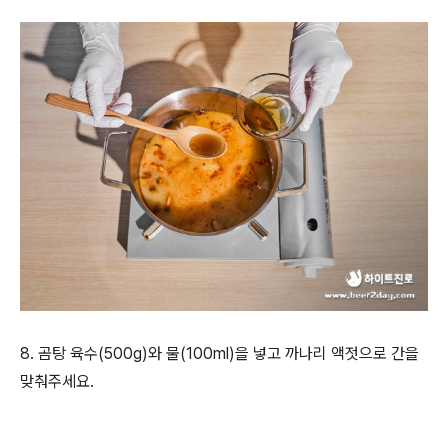
8. 곰탕 육수(500g)와 물(100ml)을 넣고 까나리 액젓으로 간을
맞춰주세요.