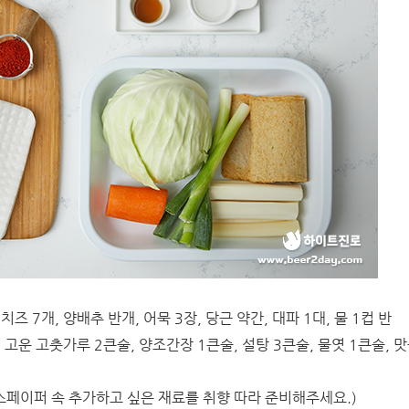
즈 7개, 양배추 반개, 어묵 3장, 당근 약간, 대파 1대, 물 1컵 반
 고운 고춧가루 2큰술, 양조간장 1큰술, 설탕 3큰술, 물엿 1큰술, 맛
 라이스페이퍼 속 추가하고 싶은 재료를 취향 따라 준비해주세요.)