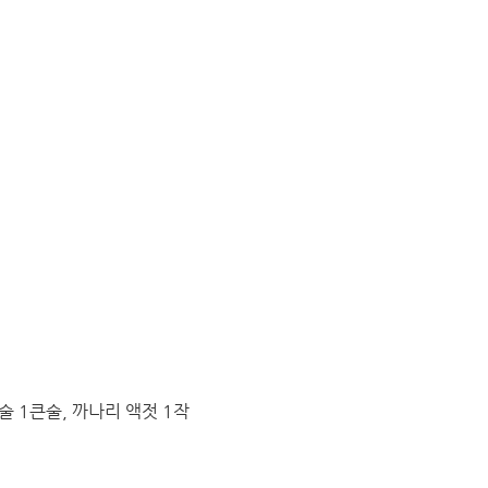
술 1큰술, 까나리 액젓 1작