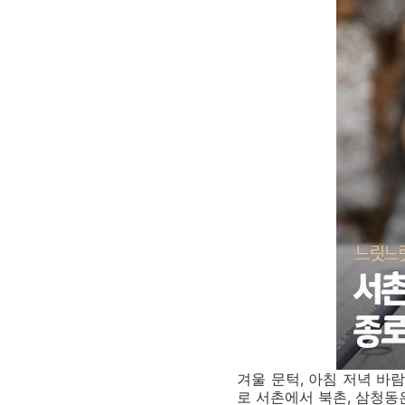
겨울 문턱, 아침 저녁 바
로 서촌에서 북촌, 삼청동