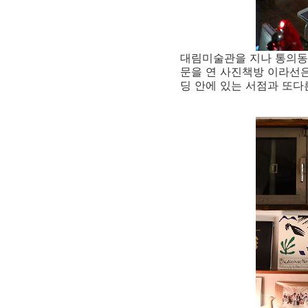
대림미술관을 지나 통의동
문을 연 사진책방 이라선은
딩 안에 있는 서점과 또다