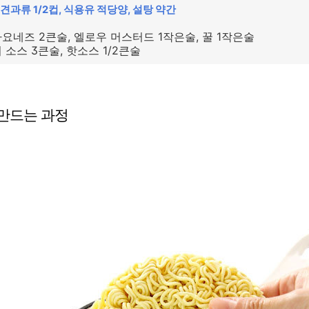
 견과류 1/2컵, 식용유 적당양, 설탕 약간
마요네즈 2큰술, 엘로우 머스터드 1작은술, 꿀 1작은술
 소스 3큰술, 핫소스 1/2큰술
 만드는 과정