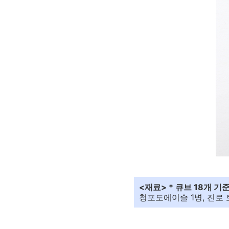
<재료> * 큐브 18개 기
청포도에이슬 1병, 진로 토