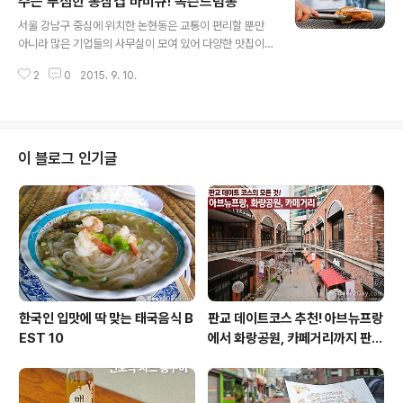
주는 푸짐한 통삼겹 바비큐! 녹슨드럼통
글 내용
살아 있는 세꼬시닷컴 강남구 논현동에 위치한 세꼬시닷컴
서울 강남구 중심에 위치한 논현동은 교통이 편리할 뿐만
은 대형 수족관에 가득한 다양한 생선들 덕분에 강원도나
아니라 많은 기업들의 사무실이 모여 있어 다양한 맛집이
부산의 수산시장 한 가운데 자리잡은 횟집과 비슷한 느낌
형성된 지역입니다. 이 곳에는 주변 직장인들이 특히 좋아
을 줍니다. 세꼬시닷컴의 수족관을 구경하고 있으니 생선
2
0
2015. 9. 10.
하는 삼겹살 맛집이 있다고 하는데요. 독특한 상호의 삼겹
을 동해안에서 직송하고 있다는 문구를 확인했는데..
살 맛집, 녹슨드럼통입니다. 강남구 논현동의 녹슨드럼통
은 이름만큼이나 잊혀지지 않을 맛과 푸짐한 서비스로 직
장인들의 마음을 사로잡고 있다고 하는데요. 과연 녹슨드
럼통은 어떤 모습일지 지금부터 함께 살펴보시죠. 통삼겹
이 블로그 인기글
살을 통째로 숯불에 초벌해 굽는 ‘녹슨드럼통’ 서울시 논현
동 영동시장 초입, 진한 바비큐 냄새가 흘러나와 가는 이의
발걸음을 멈추게 하는 곳이 있습니다. 이 가게는 상호를 꼭
닮아 있는 재미있는 외관을 자랑하는데요. 가게를 마주하
니 ‘녹슨드럼통’이라는 이름처럼 가게 곳곳에 드..
한국인 입맛에 딱 맞는 태국음식 B
판교 데이트코스 추천! 아브뉴프랑
EST 10
에서 화랑공원, 카페거리까지 판교
의 모든 것!