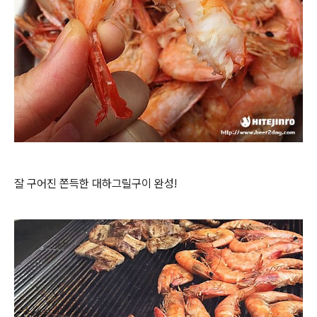
잘 구어진 쫀득한 대하그릴구이 완성!