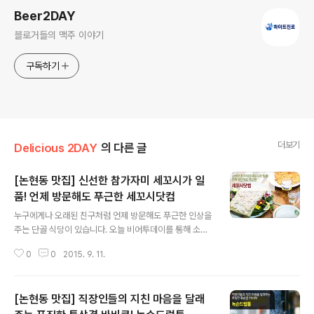
Beer2DAY
블로거들의 맥주 이야기
구독하기
더보기
Delicious 2DAY
의 다른 글
[논현동 맛집] 신선한 참가자미 세꼬시가 일
품! 언제 방문해도 푸근한 세꼬시닷컴
글 내용
누구에게나 오래된 친구처럼 언제 방문해도 푸근한 인상을
주는 단골 식당이 있습니다. 오늘 비어투데이를 통해 소개
해드리는 맛집은 동해에서 직접 공급 받아 싱싱한 해산물
0
0
2015. 9. 11.
을 즐길 수 있는 것은 물론, 언제나 푸근한 미소로 자꾸만
발걸음을 향하게 만드는 오랜 친구 같은 곳입니다. 오랜 친
구와 함께 참이슬 후레쉬 한 잔을 나눌 곳을 찾고 계시다면
[논현동 맛집] 직장인들의 지친 마음을 달래
오늘 소개해드리는 세꼬시닷컴을 방문해보시는 것은 어떨
까요? 동해에서 갓 잡은 해산물을 바로 공급받아 신선함이