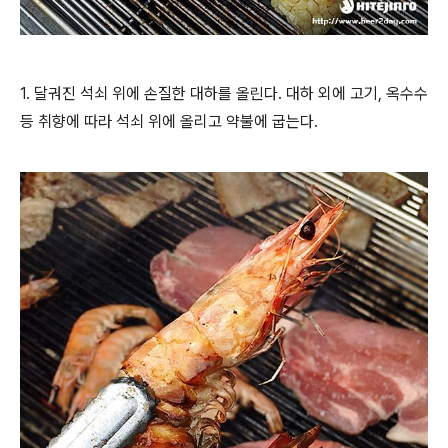
1. 달궈진 석쇠 위에 손질한 대하를 올린다. 대하 외에 고기, 옥수수
등 취향에 따라 석쇠 위에 올리고 약불에 굽는다.