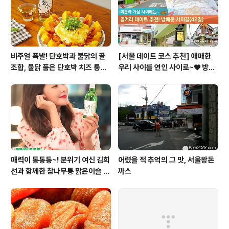
비주얼 폭발! 단호박과 불닭의 꿀
[서울 데이트 코스 추천] 애매한
조합, 불닭 품은 단호박 치즈 통구
우리 사이를 연인 사이로~♥ 방배
이
동 사이길! (42길)
매력이 통통통~! 분위기 여신 김희
어렸을 적 추억의 그 맛, 서울왕돈
선과 함께한 참나무통 맑은이슬 T
까스
V CF 현장스케치