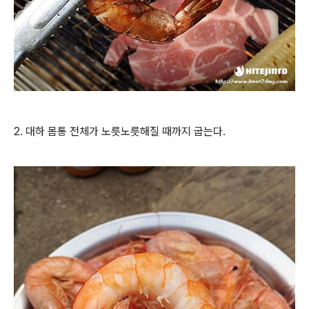
2. 대하 몸통 전체가 노릇노릇해질 때까지 굽는다.