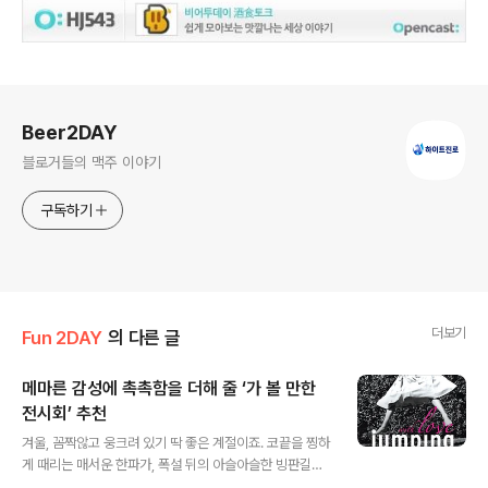
로그 정보
Beer2DAY
블로거들의 맥주 이야기
구독하기
더보기
Fun 2DAY
의 다른 글
메마른 감성에 촉촉함을 더해 줄 ‘가 볼 만한
전시회’ 추천
글 내용
겨울, 꼼짝않고 웅크려 있기 딱 좋은 계절이죠. 코끝을 찡하
게 때리는 매서운 한파가, 폭설 뒤의 아슬아슬한 빙판길이
좋은 핑계거리가 되어주고 말입니다. 하지만 들리시나요?