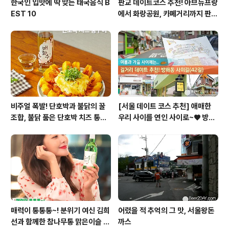
한국인 입맛에 딱 맞는 태국음식 B
판교 데이트코스 추천! 아브뉴프랑
EST 10
에서 화랑공원, 카페거리까지 판교
의 모든 것!
비주얼 폭발! 단호박과 불닭의 꿀
[서울 데이트 코스 추천] 애매한
조합, 불닭 품은 단호박 치즈 통구
우리 사이를 연인 사이로~♥ 방배
이
동 사이길! (42길)
매력이 통통통~! 분위기 여신 김희
어렸을 적 추억의 그 맛, 서울왕돈
선과 함께한 참나무통 맑은이슬 T
까스