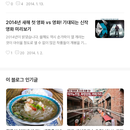
0
4
2014. 1. 13.
바삭한 겨울 공기 속에서 피부는 물론 감성까지 쩍쩍 메말
라가는 소리를! 폭풍 같은 기말고사를 마치고 맞은 겨울방
학, 쉴 새 없이 몰아치는 연말 보고서에 묻혀 있다 겨우 빠
2014년 새해 첫 영화 vs 영화! 기대되는 신작
져 나온 신년. 이미 건조해질 대로 건조해진 여러분의 감성
에도 이제 촉촉한 미스트가 필요한 시간입니다. 그리하여
영화 미리보기
글 내용
도심에 있지만 여유가 흐르고, 내 발걸음의 속도에 따라 원
2014년이 밝았습니다. 올해도 역시 손가락이 열 개라는
하는 만큼 충분히 머무를 수 있는 감성 공간을 소개해볼까
것이 아쉬울 정도로 셀 수 없이 많은 작품들이 개봉을 기다
하는데요. 그 안에서 펼쳐지는 개성 가득한 전시로 이 겨울,
리고 있는데요, 2014년 개봉을 앞두고 있는 기대되는 영
촉촉한 감성을 충전해보세요. 꿈과 희망으로 Jumping, J
1
20
2014. 1. 2.
화 몇 편을 엄선하여 소개합니다. 한국영화 화제작 - 국제
umping! ‘점핑 ..
시장 VS 군도 2014년에도 작년 만큼 벌써부터 영화 팬들
을 기대몰이 제대로 하고 있는 두 작품이 있습니다. 특히 이
두 작품은 100억 원의 제작비 투여와 현 한국영화 양대 배
급사의 화제작이라는 공통점도 있는데요, 바로 과 입니다.
이 블로그 인기글
먼저 . 영화 로 천만 관객을 동원한 윤제균 감독의 근 5년
만의 신작입니다. 한국판 를 꿈꾸며 6.25 이후 한 남자의
인생을 근 현대사와 묶어 코믹하면서도 감동스럽게 그려낼
예정입니다. 에 이어 도 부산의 명소 중 하나인데 윤제균 감
독님의 부산..