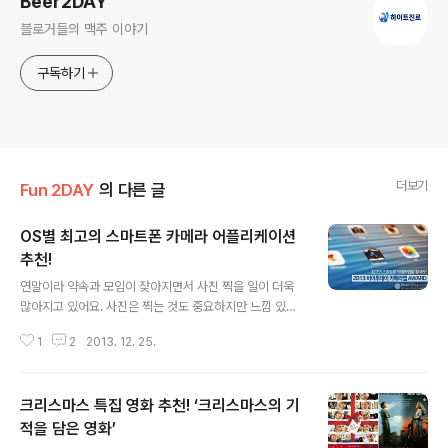
Beer2DAY
블로거들의 맥주 이야기
구독하기
더보기
Fun 2DAY
의 다른 글
OS별 최고의 스마트폰 카메라 어플리케이션
추천!
글 내용
연말이라 약속과 모임이 잦아지면서 사진 찍을 일이 더욱
많아지고 있어요. 사진은 찍는 것도 중요하지만 느낌 있는
후보정과 재치 있는 편집, 편리한 공유 등이 ‘좋아요’ 지수
1
2
2013. 12. 25.
를 좌우하는데요. 사진과 관련해 워낙 많은 어플리케이션
이 나와있는 관계로 어떤 어플리케이션에 무슨 특징이 있
는지 하나하나 따져보는 것도 만만치 않은 일! 많고 많은 어
크리스마스 특집 영화 추천! ‘크리스마스의 기
플 중 특징들을 비교분석 하여 각 부문별 베스트를 뽑아 보
았습니다. 2013 비어투데이 카메라어플리케이션 AWAR
적을 담은 영화’
글 내용
D! 그 영예의 주인공을 소개합니다. IOS 환경 카메라 어플