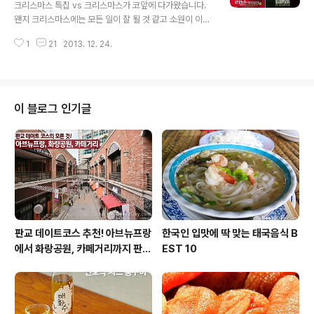
크리스마스 특집 vs 크리스마스가 코앞에 다가왔습니다.
리케이션 촬영 부문: Cortex Cam 야간촬영에도 노이즈
왠지 크리스마스에는 모든 일이 잘 될 것 같고 소원이 이루
안정, 더도 덜도 말고 Cortex camara만 같아라~ 사실
어질 것 같은데, 그래서 ‘크리스마스의 기적’이라는 말을 많
연말 모임이나 약속은 거의 저녁 시간, 다소 어두운 장소가
1
21
2013. 12. 24.
이 사용하지요. 그 때문인지 크리스마스 특선영화들 역시
대부분인데요. 아..
메인테마 대부분은 기적입니다. 로맨틱 코미디에서는 사랑
이 이루어지고 가족영화에서는 흩어졌던 가족들이 다시 모
입니다. 산타클로스가 없다고 믿는 아이들에게 기적 같은
산타클로스가 나타나며 오랫동안 꿈꾸던 소원들도 이루어
이 블로그 인기글
지는 것이 크리스마스, 바로 크리스마스의 기적입니다. 그
래서 이번 주 영화대영화는 크리스마스 시즌을 맞아 ‘크리
스마스에 기적을 부르는 영화’를 테마별로 살펴보겠습니
다. 이 글을 보시는 분들 모두 크리스마스에 ‘기적’같은 일
들이 일어나길 바라며…. 사랑이 이루어지는 기적 ..
판교 데이트코스 추천! 아브뉴프랑
한국인 입맛에 딱 맞는 태국음식 B
에서 화랑공원, 카페거리까지 판교
EST 10
의 모든 것!