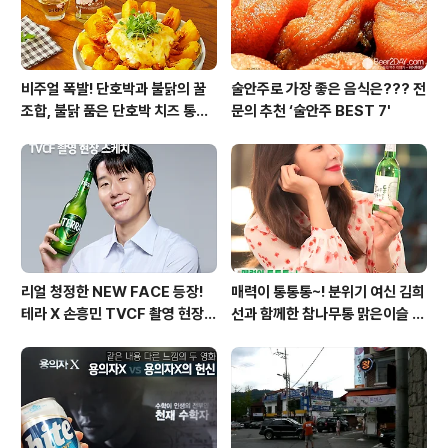
비주얼 폭발! 단호박과 불닭의 꿀
술안주로 가장 좋은 음식은??? 전
조합, 불닭 품은 단호박 치즈 통구
문의 추천 ‘술안주 BEST 7'
이
리얼 청정한 NEW FACE 등장!
매력이 통통통~! 분위기 여신 김희
테라 X 손흥민 TVCF 촬영 현장
선과 함께한 참나무통 맑은이슬 T
스케치
V CF 현장스케치