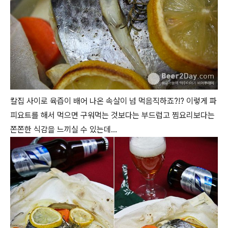
칼집 사이로 육즙이 배어 나온 속살이 넘 먹음직하죠?!? 이렇게 파
피요트를 해서 먹으면 구워먹는 것보다는 부드럽고 찜요리보다는
쫀쫀한 식감을 느끼실 수 있는데...