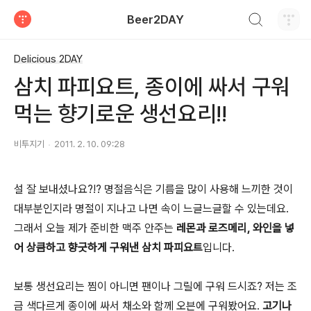
검색하기
Beer2DAY
티스토리
Delicious 2DAY
삼치 파피요트, 종이에 싸서 구워
먹는 향기로운 생선요리!!
비투지기
2011. 2. 10. 09:28
설 잘 보내셨나요?!? 명절음식은 기름을 많이 사용해 느끼한 것이
대부분인지라 명절이 지나고 나면 속이 느글느글할 수 있는데요.
그래서 오늘 제가 준비한 맥주 안주는
레몬과 로즈메리, 와인을 넣
어 상큼하고 향긋하게 구워낸 삼치 파피요트
입니다.
보통 생선요리는 찜이 아니면 팬이나 그릴에 구워 드시죠? 저는 조
금 색다르게 종이에 싸서 채소와 함께 오븐에 구워봤어요.
고기나