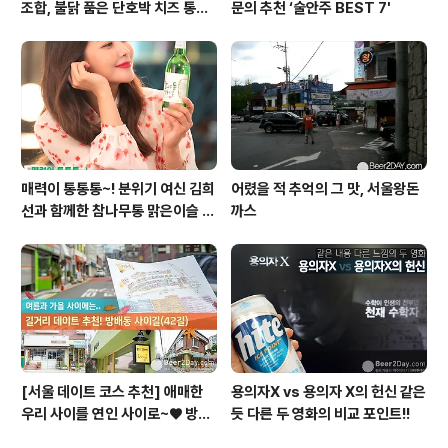
조합, 불닭 품은 단호박 치즈 통구
문의 추천 ‘술안주 BEST 7'
이
매력이 통통통~! 분위기 여신 김희
어렸을 적 추억의 그 맛, 서울왕돈
선과 함께한 참나무통 맑은이슬 T
까스
V CF 현장스케치
[서울 데이트 코스 추천] 애매한
용의자X vs 용의자 X의 헌신 같은
우리 사이를 연인 사이로~♥ 방배
듯 다른 두 영화의 비교 포인트!!
동 사이길! (42길)