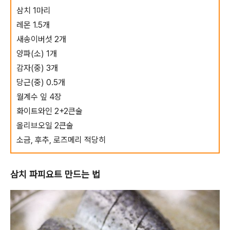
삼치 1마리
레몬 1.5개
새송이버섯 2개
양파(소) 1개
감자(중) 3개
당근(중) 0.5개
월계수 잎 4장
화이트와인 2+2큰술
올리브오일 2큰술
소금, 후추, 로즈메리 적당히
삼치 파피요트 만드는 법