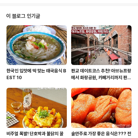
분 계시죠?! 이런 분들을 위해 맥주 고유의 맛을 살리면서
좀 더 특별하고 달콤하게 맥주를 마실 수 있는~ 멋진 생크
림 맥주 레시피를 가져왔습니다. 버터맥주에 이어서 만들
이 블로그 인기글
어보는 생크림 맥주, 레시피를 공개합니다. 생크림 맥주 재
료 맥주 1캔 생크림 (+설탕) 2.5큰술 생크림 맥주 만드는
법 재료가 간단하죠? 맥주에 생크림만 넣으면 되는 간단 생
크림 맥주! 그럼 이제 생크림 맥주를 함께 만들어 볼까요?!
생크림 100mL에 설탕..
한국인 입맛에 딱 맞는 태국음식 B
판교 데이트코스 추천! 아브뉴프랑
EST 10
에서 화랑공원, 카페거리까지 판교
의 모든 것!
비주얼 폭발! 단호박과 불닭의 꿀
술안주로 가장 좋은 음식은??? 전