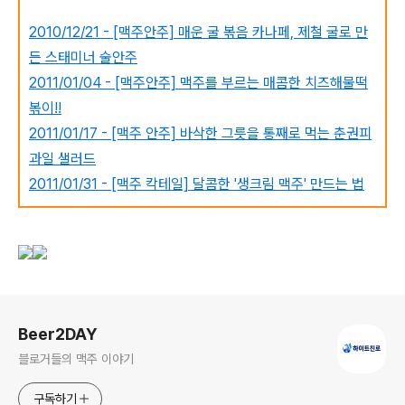
2010/12/21 - [맥주안주] 매운 굴 볶음 카나페, 제철 굴로 만
든 스태미너 술안주
2011/01/04 - [맥주안주] 맥주를 부르는 매콤한 치즈해물떡
볶이!!
2011/01/17 - [맥주 안주] 바삭한 그릇을 통째로 먹는 춘권피
과일 샐러드
2011/01/31 - [맥주 칵테일] 달콤한 '생크림 맥주' 만드는 법
로그 정보
Beer2DAY
블로거들의 맥주 이야기
구독하기