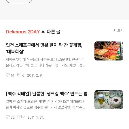
더보기
Delicious 2DAY
의 다른 글
인천 소래포구에서 맛본 알이 꽉 찬 꽃게찜,
'대복회집'
글 내용
새해를 맞이해 친구들과 사주를 보러 갔습니다. 친구마다
운세도 각양각색, 듣고 나니 기분이 좋다가도 마음이 심숭
생숭하더군요. 맥줏집으로 자리를 옮겨 친구들과 이야기하
14
6
2011. 2. 9.
다 문득 "바다나 보러 갈까?"하는 말이 나왔습니다. 마침
'인천 소래포구에서 먹는 꽃게찜이 맛있더라' 하는 말이 나
오고 일사천리로 그 주 토요일, 친구 4명과 소래포구로 갑
[맥주 칵테일] 달콤한 '생크림 맥주' 만드는 법
작스레 떠났습니다. 주말이라 차 막힐 것을 고려해 아침 일
글 내용
찍 출발했어요. 서울에서 9시가 조금 넘어 떠나 여기저기
얼마 전 소개해 드렸던 버터맥주 기억하세요? 해리포터가
서 친구들을 픽업해 갔더니, 소래포구에 도착하니 11시가
즐겨 마시던 것으로 맥주는 들어가지 않았지만, 꼭 맥주처
조금 넘더군요. 오자마자 수산시장으로 들어섰습니다. 예
럼 생긴! 달콤하고 부드러운 음료였죠. 무엇보다 아이들에
전에 마산이나 통영의 수산시장을 가봤는데도 소래포구 수
22
7
2011. 1. 31.
게 인기 만점일 듯한 음료였는데요. 그런데 버터맥주 레시
산시장을 보고 살짝 놀랐어요. 생각보다 크고 거래되는 해
피를 보시고 '맥주가 하나도 안 들어가다니!'라며 실망하신
산물 양도 많더군요. 젓갈, 암꽃게와 새우..