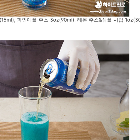
z(15ml), 파인애플 주스 3oz(90ml), 레몬 주스&심플 시럽 1oz