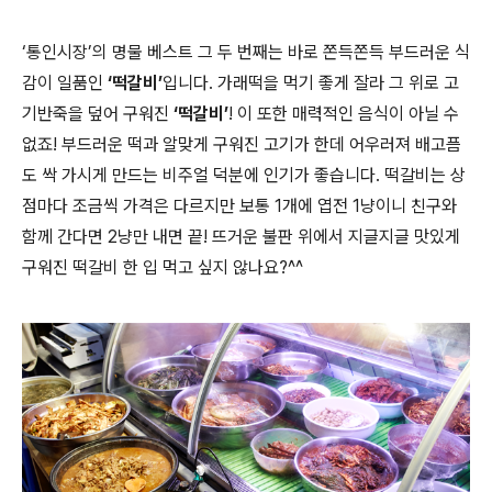
‘통인시장’의 명물 베스트 그 두 번째는 바로 쫀득쫀득 부드러운 식
감이 일품인
‘떡갈비’
입니다. 가래떡을 먹기 좋게 잘라 그 위로 고
기반죽을 덮어 구워진
‘떡갈비’
! 이 또한 매력적인 음식이 아닐 수
없죠! 부드러운 떡과 알맞게 구워진 고기가 한데 어우러져 배고픔
도 싹 가시게 만드는 비주얼 덕분에 인기가 좋습니다. 떡갈비는 상
점마다 조금씩 가격은 다르지만 보통 1개에 엽전 1냥이니 친구와
함께 간다면 2냥만 내면 끝! 뜨거운 불판 위에서 지글지글 맛있게
구워진 떡갈비 한 입 먹고 싶지 않나요?^^