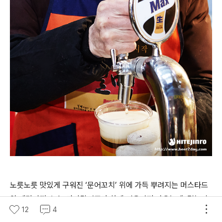
노릇노릇 맛있게 구워진 ‘문어꼬치’ 위에 가득 뿌려지는 머스타드
와 데리야끼 소스, 가다랑어포가 한데 어우러져 나오는데, 먹는 순
12
4
간 시원한 맥주가 너무나도 마시고 싶어질 겁니다. 이때 직접 크림