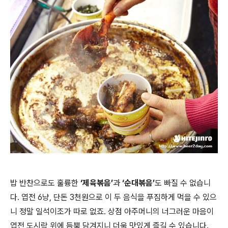
밥 반찬으로도 훌륭한
‘제육볶음’
과
‘순대볶음’
도 빠질 수 없습니
다. 엽전 6냥, 단돈 3천원으로 이 두 음식을 푸짐하게 먹을 수 있으
니 정말 일석이조가 따로 없죠. 상점 아주머니의 너그러운 마음이
엽전 도시락 위에 듬뿍 담겨지니 더욱 맛있게 즐길 수 있습니다.