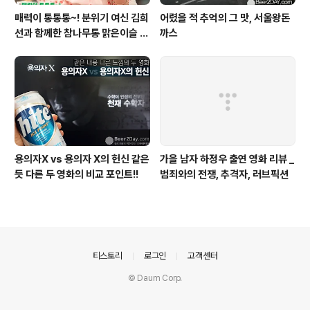
매력이 통통통~! 분위기 여신 김희
어렸을 적 추억의 그 맛, 서울왕돈
선과 함께한 참나무통 맑은이슬 T
까스
V CF 현장스케치
용의자X vs 용의자 X의 헌신 같은
가을 남자 하정우 출연 영화 리뷰 _
듯 다른 두 영화의 비교 포인트!!
범죄와의 전쟁, 추격자, 러브픽션
의안내
티스토리
로그인
고객센터
© Daum Corp.