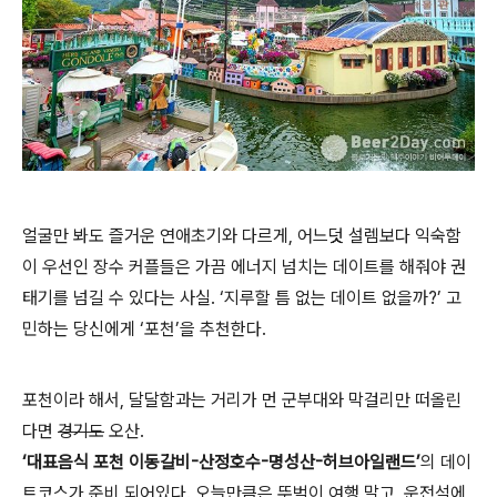
얼굴만 봐도 즐거운 연애초기와 다르게, 어느덧 설렘보다 익숙함
이 우선인 장수 커플들은 가끔 에너지 넘치는 데이트를 해줘야 권
태기를 넘길 수 있다는 사실. ‘지루할 틈 없는 데이트 없을까?’ 고
민하는 당신에게 ‘포천’을 추천한다.
포천이라 해서, 달달함과는 거리가 먼 군부대와 막걸리만 떠올린
다면
경기도
오산.
‘대표음식 포천 이동갈비-산정호수-명성산-허브아일랜드’
의 데이
트코스가 준비 되어있다. 오늘만큼은 뚜벅이 여행 말고, 운전석에