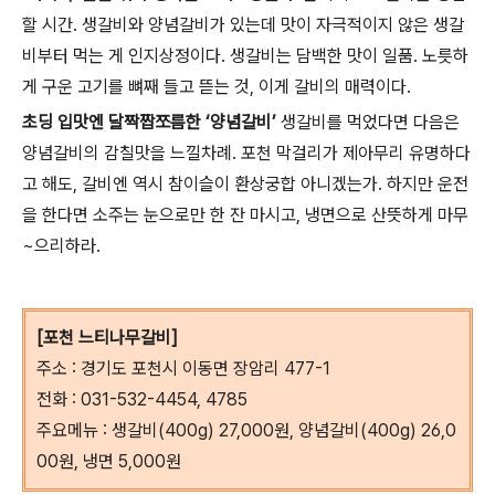
할 시간. 생갈비와 양념갈비가 있는데 맛이 자극적이지 않은 생갈
비부터 먹는 게 인지상정이다. 생갈비는 담백한 맛이 일품. 노릇하
게 구운 고기를 뼈째 들고 뜯는 것, 이게 갈비의 매력이다.
초딩 입맛엔 달짝짭쪼름한 ‘양념갈비’
생갈비를 먹었다면 다음은
양념갈비의 감칠맛을 느낄차례. 포천 막걸리가 제아무리 유명하다
고 해도, 갈비엔 역시 참이슬이 환상궁합 아니겠는가. 하지만 운전
을 한다면 소주는 눈으로만 한 잔 마시고, 냉면으로 산뜻하게 마무
~으리하라.
[포천 느티나무갈비]
주소 : 경기도 포천시 이동면 장암리 477-1
전화 : 031-532-4454, 4785
주요메뉴 : 생갈비(400g) 27,000원, 양념갈비(400g) 26,0
00원, 냉면 5,000원