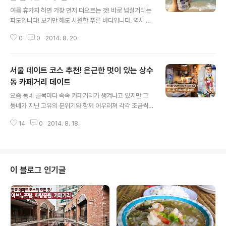
글 내용
여름 휴가지 하면 가장 먼저 떠오르는 것! 바로 넘실거리는
파도입니다! 보기만 해도 시원한 푸른 바다입니다. 역시 여
름 하면 바다! 바다 하면 바로 여름이 떠오르는데요~ 이 뜨
0
0
2014. 8. 20.
거운 여름 바다에서 즐기는 바캉스는 포기할 수 없는 즐거
움입니다. 더 늦기 전 이 여름을 만끽하기 위해 동해바다 해
변 중 베스트 오브 베스트인 강릉 경포대 해수욕장으로 떠
서울 데이트 코스 추천! 은근한 멋이 있는 상수
났습니다! 베스트 오브 베스트! 강릉 속초 경포대 해수욕장
한 바탕 비가 쏟아진 다음 날, 언제 그랬냐는 듯 맑게 갠 하
동 카페거리 데이트
글 내용
늘에 이른 시간부터 너도나도 물놀이를 즐기기에 여념이
요즘 동네 골목마다 속속 카페거리가 생겨나고 있지만 그
없습니다. 뜨겁게 달궈진 모래에 발만 올렸을 뿐인데 기분
동네가 지닌 고유의 분위기와 함께 어우러져 각각 조금씩
이 벌써부터 업됩니다~! 강릉 경포대 해수욕장은 6km의
다른 느낌을 지니고 있는 것 같습니다. 부암동 카페거리가
백사장이 펼쳐져 있고 주위에 소나무 숲이 우거져 있어 경
14
0
2014. 8. 18.
프랑스 남부 풍의 아기자기한 느낌이고, 연희동 카페거리
치를 더하고 그 어느 바다..
가 현대적 오리엔탈 풍의 세련된 분위기라면 상수동 카페
거리는 소박하면서도 달달한 감성을 지닌 라떼 풍의 카페
거리라고 할 수 있습니다. 화려하게 꾸미지 않아 편안하면
서도 곳곳에 소박한 정서가 묻어나는 상수동의 숨은 보석
이 블로그 인기글
들을 찾아 상수역으로 집합! 멋 내지 않은 듯 은근히 멋진
상수동 상수동 카페거리는 6호선 상수역 4번 출구에서 시
작됩니다. 출구에서 나와 뒤를 돌면 ‘상수동 카페거리 200
m’라는 이정표가 보이는데요. 이 이정표의 방향을 따라 걸
어가다 보면 길 건너편으로 이름부터 예사롭지..