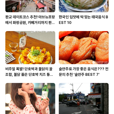
판교 데이트코스 추천! 아브뉴프랑
한국인 입맛에 딱 맞는 태국음식 B
에서 화랑공원, 카페거리까지 판교
EST 10
의 모든 것!
비주얼 폭발! 단호박과 불닭의 꿀
술안주로 가장 좋은 음식은??? 전
조합, 불닭 품은 단호박 치즈 통구
문의 추천 ‘술안주 BEST 7'
이