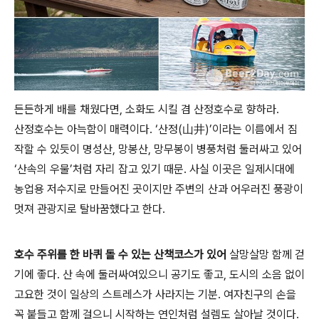
든든하게 배를 채웠다면, 소화도 시킬 겸 산정호수로 향하라.
산정호수는 아늑함이 매력이다. ‘산정(山井)’이라는 이름에서 짐
작할 수 있듯이 명성산, 망봉산, 망무봉이 병풍처럼 둘러싸고 있어
‘산속의 우물’처럼 자리 잡고 있기 때문. 사실 이곳은 일제시대에
농업용 저수지로 만들어진 곳이지만 주변의 산과 어우러진 풍광이
멋져 관광지로 탈바꿈했다고 한다.
호수 주위를 한 바퀴 돌 수 있는 산책코스가 있어
살망살망 함께 걷
기에 좋다. 산 속에 둘러싸여있으니 공기도 좋고, 도시의 소음 없이
고요한 것이 일상의 스트레스가 사라지는 기분. 여자친구의 손을
꼭 붙들고 함께 걸으니 시작하는 연인처럼 설렘도 살아날 것이다.