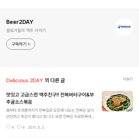
로그 정보
Beer2DAY
블로거들의 맥주 이야기
구독하기
더보기
Delicious 2DAY
의 다른 글
맛있고 고급스런 맥주친구!! 전복버터구이&부
추굴소스볶음
글 내용
봄부터 초여름까지가 전복철로 요맘때 나오는 전복은 살이
단단하고 촉감이 좋다고 합니다. 또한 전복은 피로회복과
시신경에도 좋다고 하여 요즘 부쩍 눈이 피로하단 말을 자
4
4
2011. 5. 2.
주 하는 남편을 위해 간단하면서도 쉽고 맛있는 전복버터
구이와 부추굴소스볶음을 만들었습니다. 노안이니 어쩔 수