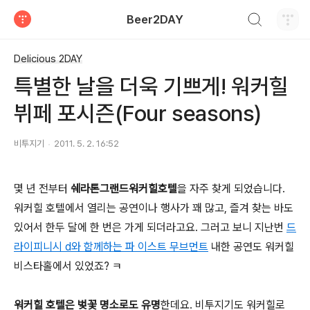
검색하기
Beer2DAY
티스토리
Delicious 2DAY
특별한 날을 더욱 기쁘게! 워커힐
뷔페 포시즌(Four seasons)
비투지기
2011. 5. 2. 16:52
몇 년 전부터
쉐라톤그랜드워커힐호텔
을 자주 찾게 되었습니다.
워커힐 호텔에서 열리는 공연이나 행사가 꽤 많고, 즐겨 찾는 바도
있어서 한두 달에 한 번은 가게 되더라고요. 그러고 보니 지난번
드
라이피니시 d와 함께하는 파 이스트 무브먼트
내한 공연도 워커힐
비스타홀에서 있었죠? ㅋ
워커힐 호텔은 벚꽃 명소로도 유명
한데요. 비투지기도 워커힐로