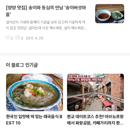
없단 말을 농담으로 던지긴 했지만 계속 맘이 쓰이는 건 어
[양양 맛집] 송이와 등심의 만남 '송이버섯마
쩔 수 없나 봅니다~ㅋㅋ 전복버터구이&부추굴소스볶음
재료 전복 4개 버터 적당히 부추 1/3단 양파 1개 굴소스 1
을'
글 내용
큰술 (소금간 약간) 마늘 2톨 채 썬 것 포도씨유랑 참기름
설악산의 기세와 동해의 기운을 모두 담으며 기운차게 자
약간씩 전복버터구이&부추굴소스볶음 만드는 법 전복은
리 잡은 양양군. 설악산과 낙산 해수욕장, 설악 해수욕장을
솔로 구석구석 깨끗이 닦은 후 이빨을 자르고 가로세로 칼
거쳐 속초와 고성에 이르기까지 그 길목에 자리한 양양군
집을 넣어줍니다. 부추는 5~6cm 길이로 썰고 양파는 채
2
3
2011. 4. 29.
에는 송이버섯이 유명합니다. 하지만, 지방 도시의 특성상
를 썰어주세요. 달궈진 팬에 기름을 두르..
맛집을 눈으로 찾는 것 자체가 녹녹치 않습니다. 결국, 직접
탐험을 나선 끝에 남대천 변에 있는 송이버섯마을이라는
맛집을 하나 발견했습니다. 건물은 세로로 길어서 주차장
도 조금 협소하지만, 가게에는 총 60명이 수용 가능하다고
이 블로그 인기글
합니다. 자리를 잡고 메뉴를 살펴보니 대체로 전골이나 불
고기를 먹는 듯합니다. 그런데 조금 용기를 내어 이번에는
고기 본연을 맛을 보기로 했습니다. 그래서 결정한 메뉴는
1인분에 무려 35,000원이나 하는 등심이었습니다. 잠시
후 기름 덩어리가 올려진 동그란 ..
한국인 입맛에 딱 맞는 태국음식 B
판교 데이트코스 추천! 아브뉴프랑
EST 10
에서 화랑공원, 카페거리까지 판교
의 모든 것!