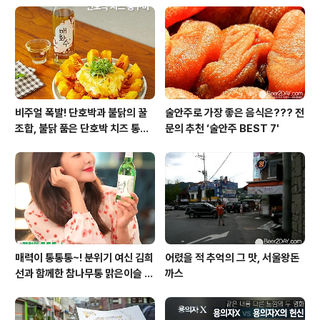
비주얼 폭발! 단호박과 불닭의 꿀
술안주로 가장 좋은 음식은??? 전
조합, 불닭 품은 단호박 치즈 통구
문의 추천 ‘술안주 BEST 7'
이
매력이 통통통~! 분위기 여신 김희
어렸을 적 추억의 그 맛, 서울왕돈
선과 함께한 참나무통 맑은이슬 T
까스
V CF 현장스케치