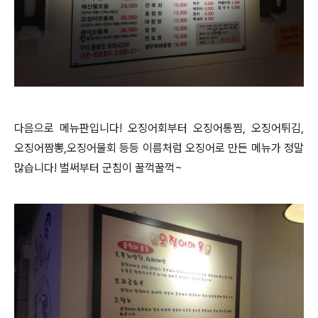
다음으로 메뉴판입니다! 오징어회부터 오징어통찜, 오징어튀김,
오징어짬뽕,오징어물회 등등 이름처럼 오징어로 만든 메뉴가 정말
많습니다! 벌써부터 군침이 꿀꺽꿀꺽~