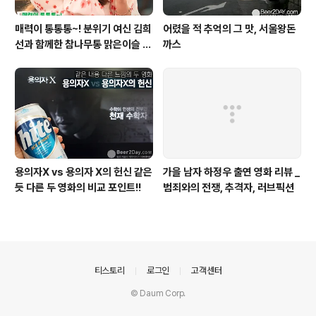
매력이 통통통~! 분위기 여신 김희
어렸을 적 추억의 그 맛, 서울왕돈
선과 함께한 참나무통 맑은이슬 T
까스
V CF 현장스케치
용의자X vs 용의자 X의 헌신 같은
가을 남자 하정우 출연 영화 리뷰 _
듯 다른 두 영화의 비교 포인트!!
범죄와의 전쟁, 추격자, 러브픽션
의안내
티스토리
로그인
고객센터
© Daum Corp.