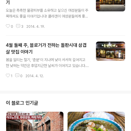
기
글 내용
오늘은 촉촉한 물광피부를 소유하고 싶으신 여성분들이 주
목하셔도 좋을 이야기입니다! 콜라겐이 여성분들에게 좋다
는 이야기는 많이 들으셨죠? 그 이유는 콜라겐은 피부를 젊
0
3
2014. 4. 19.
고 아름답게 유지하는데 좋은 성분들이 풍부하게 함유되어
있기 떄문이라는데요. 꾸준히 섭취를 하면 탄력있고 촉촉
한 피부를 유지할 수 있다고 합니다! 4월 셋째주, 블로거가
4월 둘째 주, 블로거가 전하는 돌판시대 삼겹
전하는 이야기는 늦봄님의 콜라겐 가득한 족발 맛집 이야
기입니다! 지금 바로 들어가보실까요? 늦봄님이 전하는 신
살 맛집 이야기
글 내용
논현역 '가장 맛있는 족발' 맛집 이야기 늦봄님은 금요일이
봄을 알리는 절기, ‘춘분’이 지나며 낮이 서서히 길어지고
휴무이신데 오랜만에 친구들과 함께 족발을 드시러 회사
한 낮에는 약간은 후덥지근한 날씨가 이어지고 있습니다.
근처인 신논현역까지 가셨다고 해요~! 그 만큼 엄청난 맛
따뜻해진 날씨에 꽃이 만개하듯이 우리 몸에도 활력이 생
의 족발을 판매한다는 증거이겠죠? '가장 맛있는 족발' 집
1
0
2014. 4. 12.
겨야 하는데요. 실상은 그러지 못하고 있습니다! 그 이유는
은 그 이름에 걸맞게 정말 맛있을지 기대가 벌..
봄과 함께 찾아오는 불청객 ‘춘곤증’ 때문입니다. 돼지고기
중 특히, 삼겹살은 이러한 춘곤증을 극복하는 데 좋은 음식
이라고 합니다.그래서 오늘은 동인천 숨은 삼겹살 맛집을
다녀온 블로거의 이야기를 소개해 드리도록 하겠습니다.
이 블로그 인기글
율공쥬님이 전하는 동인천 돌판시대 삼겹살 이야기 동인천
역 근처에 위치한 돌판시대는 동인천역 근처에서 골목으로
들어가야 나오는 숨은 맛집이기 때문에 찾아가실 때는 꼭
지도앱을 이용하시는게 좋다고 하시네요! 율공쥬님은 퇴근
시간에 맞춰서 가셔서 직장인분들이 정말 많..