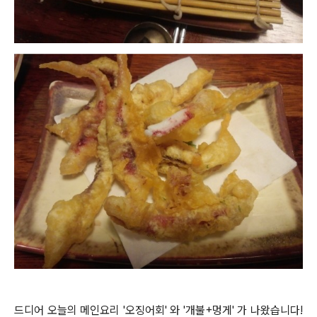
드디어 오늘의 메인요리 '오징어회' 와 '개불+멍게' 가 나왔습니다!