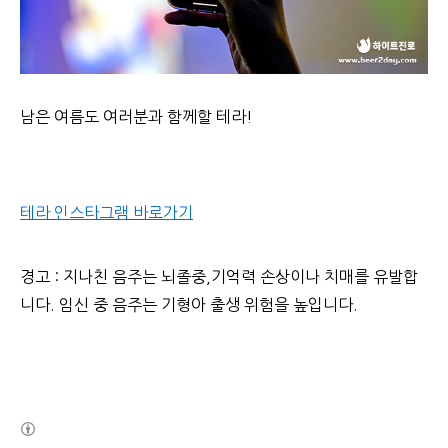
남은 여름도 여러분과 함께할 테라!
테라 인스타그램 바로가기
경고
:
지나친
음주는
뇌졸중,
기억력
손상이나
치매를
유발합
니다
.
임신
중
음주는
기형아
출생
위험을
높입니다
.
(새창열림)