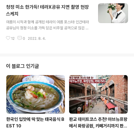
업 스토어는 오픈 첫날부터 긴 대기 줄과 방문객들로 핫H
청정 미소 한가득! 테라X공유 지면 촬영 현장
OT 그 자체였다고 하는데요!🔥 화제의 신제품 #진로192
4헤리티지 가 궁금한 분들, 아직 팝업 스토어에 방문해보
스케치
글 내용
지 못한 분들을 위해 비투지기가 팝업스토어 현장을 생생
여름의 시작과 함께 공개된 테라의 여름 포스터! 인간테라
하게 소개해드릴게요. 팝업 현장은 12일까지만 운영되니
공유님의 청정 미소를 가득 담은 비주얼 공격으로 많은 분
늦기 전에 꼭 방문해보세요! 😊 화제의 신제품 두둥등장!
들이 심장을 부여잡았던 바로 그 포스터 촬영 현장을 비투
슈퍼 프리미엄 증류식 소주 여러분께 인사 올립니다🙇‍♀️🙇‍♂️
12
0
2022. 8. 4.
지기가 담아왔습니다! 인간테라 공유님의 자비 없는 청정
모든 방면에서 최고만을 ..
비주얼 촬영장에 들어섬과 동시에 공유님의 청정 미소가
비투지기를 반겨주었는데요. 공유님의 자비 없는 청정 비
주얼 공격에 비투지기의 마음의 벽은 한여름의 슬러시처럼
사르르 녹아내렸습니다. 그거 아세요? 공유님 미모에 감탄
이 블로그 인기글
하며 박수 치다가 비투지기 손금이랑 지문이 없어졌대요.
본격적인 더위의 초입에 자리한 날에 촬영이 진행됐지만
공유님의 청정 미소에 촬영장 분위기도 내내 산뜻하기 그
지없었는데요. 공유님의 완벽한 비주얼과 포즈로 공개될
포스터에 대한 기대감이 쭉쭉 높아지는 시간이었습니다. ..
한국인 입맛에 딱 맞는 태국음식 B
판교 데이트코스 추천! 아브뉴프랑
EST 10
에서 화랑공원, 카페거리까지 판교
의 모든 것!