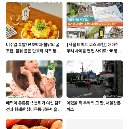
비주얼 폭발! 단호박과 불닭의 꿀
[서울 데이트 코스 추천] 애매한
조합, 불닭 품은 단호박 치즈 통구
우리 사이를 연인 사이로~♥ 방배
이
동 사이길! (42길)
매력이 통통통~! 분위기 여신 김희
어렸을 적 추억의 그 맛, 서울왕돈
선과 함께한 참나무통 맑은이슬 T
까스
V CF 현장스케치