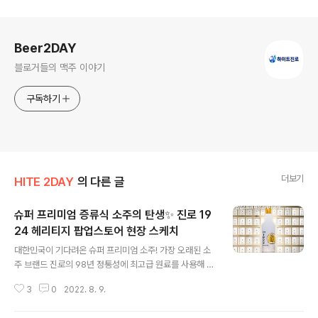
로그 정보
Beer2DAY
블로거들의 맥주 이야기
구독하기
더보기
HITE 2DAY
의 다른 글
슈퍼 프리미엄 증류식 소주의 탄생✨ 진로 19
24 헤리티지 팝업스토어 현장 스케치
글 내용
대한민국이 기다려온 슈퍼 프리미엄 소주! 가장 오래된 소
주 브랜드 진로의 98년 정통성에 최고급 원료를 사용해 최
고 양조 기술력으로 빚어낸 ‘진로 1924 헤리티지’가 드디
3
0
2022. 8. 9.
어 탄생했습니다. 👏 18일 정식 출시 전, 여러분께 먼저 선
보이기 위해 오픈한 더현대 서울 진로 1924 헤리티지 팝