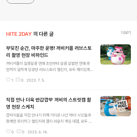
더보기
HITE 2DAY
의 다른 글
부딪친 순간, 마주한 운명! 꺼비커플 러브스토
리 촬영 현장 비하인드
글 내용
꺼비커플의 알콩달콩 연애 초반부터 달콤 살벌한 연애 후
반까지 알차게 담겼던 러브스토리 챌린지, 모두 재미있게
감상하셨나요?😊 이번 촬영은 오랜만의 커플 촬영인 만큼,
1
0
2023. 7. 5.
두꺼비와 핑꺼비의 찰떡 케미로 기분 좋은 웃음이 가득한
현장이었는데요! 그동안 갈고 닦아 온 연기 내공을 맘껏 펼
친 꺼비커플 러브스토리 촬영 현장 비하인드, 비투지기가
직접 만나 더욱 반갑껍💙 꺼비의 스트릿캠 촬
지금 전해드립니다🍀 운명적인 만남의 시작💙 길에서 우
연히 부딪친 후, 커플이 되는 미래를 본다는 설정의 이번 영
영 현장 스케치
글 내용
상 촬영! 본격 슛이 들어가기 전 호흡을 가다듬는 우리의 프
껍딱지들을 직접 만나기 위해 거리로 나선 꺼비! 시민들과
로 배우들😎 서로 부딪친 후, 처음 만나는 척하는 자연스러
함께한 프리허그 챌린지와 켈리 라운지 게임 대결, 모두 재
운 연기가 포인트인 이번 씬! 꺼비커플의 불꽃 연기가 기대
미있게 감상하셨나요?😉 껍딱지들과 함께여서 더욱 특별
되는군요🔥 세상 초면인 척 능청스럽게 연기를 이어가는
0
0
2023. 6. 14.
했던 이번 촬영! 프리 허그 미션과 게임 대결 모두 초깔끔하
꺼비커플! 옆에 있던 비투지기도 깜빡 넘..