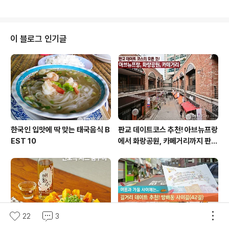
게 클리어한 꺼비의 스트릿캠 촬영 비하인드, 비투지기가
단독으로 전해드립니다🎤 지금 당장 꺼비품으로 다이브💙
감사의 달을 맞아 프리허그 챌린지를 준비했던 꺼비! 오랜
만에 거리로 나서 신이 난 모습인데요😎 이번 미션은 1시
이 블로그 인기글
간 안에 30명 프리허그 완료하기입니다. 과연 꺼비는 시간
내로 임무를 완료하고 조기 퇴근할 수 있을까요?👀 본격적
인 프리허그 미션 시작! 거리로 나서자마자 하나둘씩 다가
오는 껍딱지들 덕분에 기분 좋게 스타트를 끊어보는데요🐸
💙 미션 성공에 대한 걱정도 잠시, 순조롭게..
한국인 입맛에 딱 맞는 태국음식 B
판교 데이트코스 추천! 아브뉴프랑
EST 10
에서 화랑공원, 카페거리까지 판교
의 모든 것!
22
3