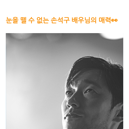
눈을 뗄 수 없는 손석구 배우님의 매력👀