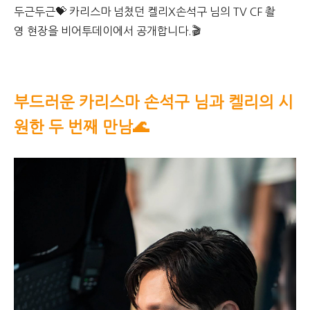
두근두근💝 카리스마 넘쳤던 켈리X손석구 님의 TV CF 촬
영 현장을 비어투데이에서 공개합니다.🎬
부드러운 카리스마 손석구 님과 켈리의 시
원한 두 번째 만남🌊