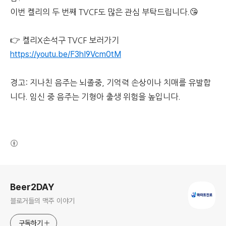
이번 켈리의 두 번째 TVCF도 많은 관심 부탁드립니다.😘
👉 켈리X손석구 TVCF 보러가기
https://youtu.be/F3hI9Vcm0tM
경고: 지나친 음주는 뇌졸중, 기억력 손상이나 치매를 유발합
니다. 임신 중 음주는 기형아 출생 위험을 높입니다.
(새창열림)
로그 정보
Beer2DAY
블로거들의 맥주 이야기
구독하기