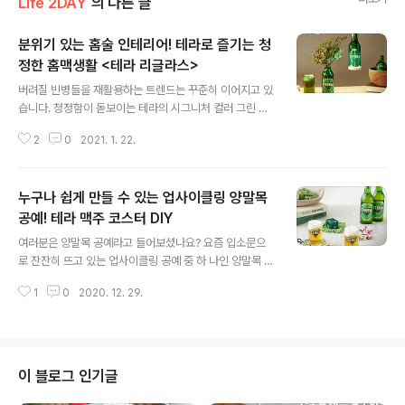
Life 2DAY
의 다른 글
분위기 있는 홈술 인테리어! 테라로 즐기는 청
정한 홈맥생활 <테라 리글라스>
글 내용
버려질 빈병들을 재활용하는 트렌드는 꾸준히 이어지고 있
습니다. 청정함이 돋보이는 테라의 시그니처 컬러 그린 맥
주병! 디자인이 세련되어 버리기 아깝기도 하고, 집에 예쁘
2
0
2021. 1. 22.
게 잘 모아보고 싶다는 생각을 한번쯤 해보셨을 텐데요, 비
투지기가 가장 좋아하는 테라 맥주를 마실 때 더 맛있고, 멋
스러운 분위기가 연출될 테라의 변신~ 그럼 지금부터 테라
누구나 쉽게 만들 수 있는 업사이클링 양말목
로 즐기는 청정한 홈맥생활 나만의 테라 맥주 병 리글라스
를 해보겠습니다. 홈술 분위기를 더해줄 인테리어 소품 리
공예! 테라 맥주 코스터 DIY
글 내용
글라스를 하기 위해선 먼저 원하는 틀의 크기로 잘라내어
여러분은 양말목 공예라고 들어보셨나요? 요즘 입소문으
컷팅부위를 열처리해 마모시키는 작업이 필요합니다. 열처
로 잔잔히 뜨고 있는 업사이클링 공예 중 하 나인 양말목 공
리하여 마모시켰기 때문에 부드럽고 안전해요! 또한 가마
예는 양말목을 하나하나 엮어서 만드는, 누구나 쉽게 접할
에서 14시간 동안 서냉과정을 거치기 때문에 강도가 매우
1
0
2020. 12. 29.
수 있고 만들 수 있는 재미 있는 DIY 공예품 이라고 합니다.
강하며 서냉 과정 중 5~600도에 열처리를..
직조틀에 양말목을 엮어 만들기에 시간이나 장소에 상관없
이 어디서 든 나만의 작품이 완성된다는 장점이 있습니다.
버려지는 양말목을 재활용하며 제작할 수 있고, 환경 도 생
각하여 실용성까지 얻을 수 있는 1석 2조의 효과까지! 특별
이 블로그 인기글
한 집콕 혼맥타임을 위한 DIY 맥주 코스터~ 청정라거 테라