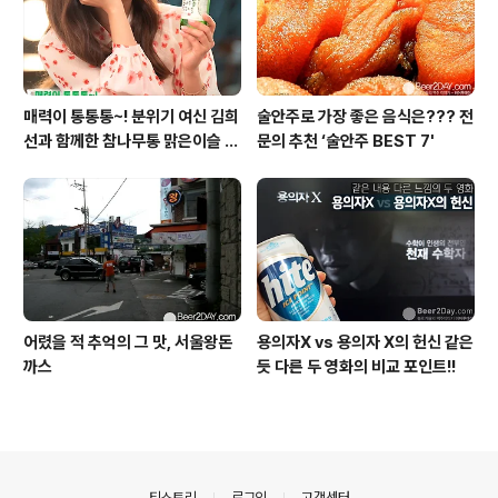
매력이 통통통~! 분위기 여신 김희
술안주로 가장 좋은 음식은??? 전
선과 함께한 참나무통 맑은이슬 T
문의 추천 ‘술안주 BEST 7'
V CF 현장스케치
어렸을 적 추억의 그 맛, 서울왕돈
용의자X vs 용의자 X의 헌신 같은
까스
듯 다른 두 영화의 비교 포인트!!
의안내
티스토리
로그인
고객센터