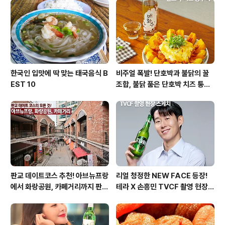
와 함께 청정한 업사이클링 양말목 공예를 만들어볼까요?
자투리 양말목으로 만드는 테라 맥주 코스터 DIY 나무 직
조틀, 양말목, 청정라거 테라1. 직조틀에 목심을 끼워주세
요 2. 양말목을 목심에..
한국인 입맛에 딱 맞는 태국음식 B
비주얼 폭발! 단호박과 불닭의 꿀
EST 10
조합, 불닭 품은 단호박 치즈 통구
이
판교 데이트코스 추천! 아브뉴프랑
리얼 청정한 NEW FACE 등장!
에서 화랑공원, 카페거리까지 판교
테라 X 손흥민 TVCF 촬영 현장
의 모든 것!
스케치