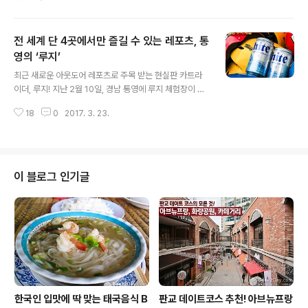
구들이 모두 갖추어진 곳에서 안락하게 즐기는 캠핑을 말
합니다. 캠핑을 즐기고 싶은데 캠핑 도구가 없어 망설여지
는 분, 손쉽게 캠핑을 즐기고 싶은 분들을 위해 준비한 시
전 세계 단 4곳에서만 즐길 수 있는 레포츠, 통
간! 두 손 가벼운 글램핑, 지금부터 만나보겠습니다. 국내
최대 규모 가평 플로렌스 글램핑장 ▲플로렌스 전경 (입구
영의 ‘루지’
글 내용
> 글램핑장)가평에 위치한 플로렌스 글램핑장은 4천 평의
최근 새로운 아웃도어 레포츠로 주목 받는 현실판 카트라
국내 최대 규모 럭셔리 글램핑장입니다. 넓은 캠핑장과 주
이더, 루지! 지난 2월 10일, 경남 통영에 루지 체험장이 개
변의 자연환경이 깨끗하게 조성이 되어 있어 가족 또는 연
장한 사실, 알고 계시나요? 전 세계 단 네 군데밖에 없어 더
인이 힐링하기 좋은 장소로 유명하죠. 아이들이 뛰어놀기
18
0
2017. 3. 23.
욱 특별한 통영의 루지 트랙은 최고 지점이 건물 35층 높
에도 적합한 글램핑장 옆길에..
이에 달하며, 트랙 길이 1.5km로 아시아에서 가장 긴 루트
를 자랑합니다. 개장한 지 1달이 조금 넘었지만 벌써 누적
방문자 수가 11만 명이나 된다고 하니 이만하면 핫 플레이
스, 아닐까요? 통영 미륵산 케이블카 근처에 자리 잡은 루
이 블로그 인기글
지 체험장으로 함께 떠나보시죠! 아시아 최장 트랙의 루지
를 통영에서 즐긴다! #통영루지 오전 10시에서 오후 5시
까지 운영되는 루지 체험장에는 이른 아침부터 관광객들로
인산인해를 이룹니다. 주말 아침 루지 체험을 위해 대기 중
인 방문객들, 정말..
한국인 입맛에 딱 맞는 태국음식 B
판교 데이트코스 추천! 아브뉴프랑