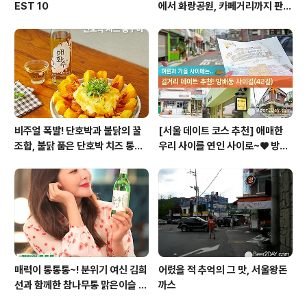
EST 10
에서 화랑공원, 카페거리까지 판교
의 모든 것!
비주얼 폭발! 단호박과 불닭의 꿀
[서울 데이트 코스 추천] 애매한
조합, 불닭 품은 단호박 치즈 통구
우리 사이를 연인 사이로~♥ 방배
이
동 사이길! (42길)
매력이 통통통~! 분위기 여신 김희
어렸을 적 추억의 그 맛, 서울왕돈
선과 함께한 참나무통 맑은이슬 T
까스
V CF 현장스케치