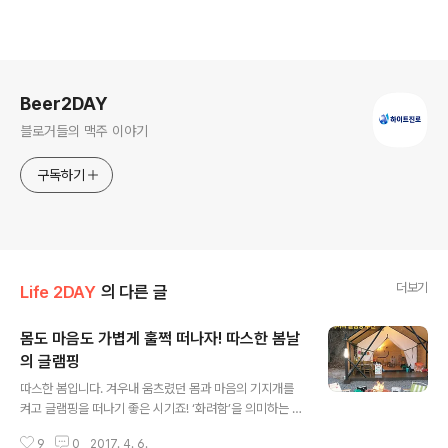
로그 정보
Beer2DAY
블로거들의 맥주 이야기
구독하기
더보기
Life 2DAY
의 다른 글
몸도 마음도 가볍게 훌쩍 떠나자! 따스한 봄날
의 글램핑
글 내용
따스한 봄입니다. 겨우내 움츠렸던 몸과 마음의 기지개를
켜고 글램핑을 떠나기 좋은 시기죠! ‘화려함’을 의미하는 ‘g
lamorous’와 ‘캠핑 camping’의 합성어인 글램핑은 도
9
0
2017. 4. 6.